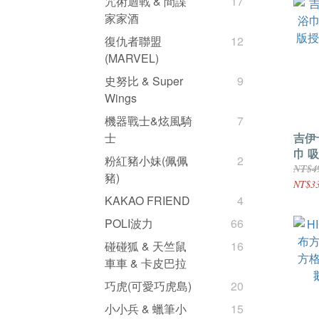
咒術迴戰 & 間諜
17
家家酒
復仇者聯盟
12
(MARVEL)
史努比 & Super
9
Wings
機器戰士&炫風騎
7
吉伊
士
巾 
粉紅豬小妹(佩佩
2
授權
NT$4
豬)
兔
NT$3
KAKAO FRIEND
4
POLI波力
66
碰碰狐 & 天竺鼠
16
車車 & 卡皮巴拉
巧虎(可愛巧虎島)
20
小小兵 & 蠟筆小
15