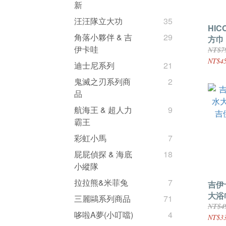
新
汪汪隊立大功
35
HIC
角落小夥伴 & 吉
29
方巾
伊卡哇
格童
NT$7
狗狗
NT$4
迪士尼系列
21
鬼滅之刃系列商
2
品
航海王 & 超人力
9
霸王
彩虹小馬
7
屁屁偵探 & 海底
18
小縱隊
拉拉熊&米菲兔
7
吉伊
大浴
三麗鷗系列商品
71
伊卡
NT$4
哆啦A夢(小叮噹)
4
NT$3