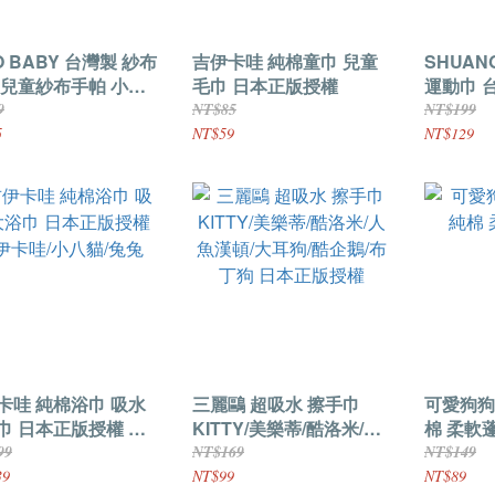
O BABY 台灣製 紗布
吉伊卡哇 純棉童巾 兒童
SHUAN
 兒童紗布手帕 小方
毛巾 日本正版授權
運動巾 
趣 迷你動物篇 企鵝/
9
NT$85
NT$199
/小熊/貓咪
5
NT$59
NT$129
卡哇 純棉浴巾 吸水
三麗鷗 超吸水 擦手巾
可愛狗狗
巾 日本正版授權 吉
KITTY/美樂蒂/酷洛米/人
棉 柔軟
哇/小八貓/兔兔
魚漢頓/大耳狗/酷企鵝/布
99
NT$169
NT$149
丁狗 日本正版授權
39
NT$99
NT$89