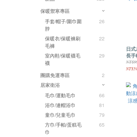
保暖禦寒專區
手套/帽子/圍巾圍
26
脖
保暖衣/保暖褲刷
22
毛褲
日式
長手
室內鞋/保暖襪毛
29
紗布
NT$9
襪
NT$5
團購免運專區
2
居家衛浴
毛巾/運動毛巾
66
浴巾/連帽浴巾
81
童巾/兒童毛巾
79
方巾/手帕/蛋糕毛
65
巾