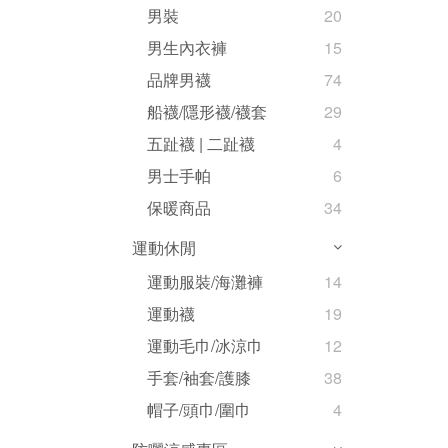
男裝
20
男生內衣褲
15
品牌男襪
74
船襪/隱形襪/襪套
29
五趾襪 | 二趾襪
4
男士手帕
6
保暖商品
34
運動休閒
運動服裝/海灘褲
14
運動襪
19
運動毛巾/冰涼巾
12
手套/袖套/護膝
38
帽子/頭巾/圍巾
4