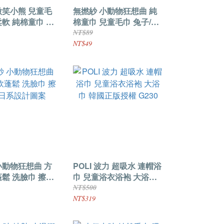
微笑小熊 兒童毛
無撚紗 小動物狂想曲 純
柔軟 純棉童巾 舒
棉童巾 兒童毛巾 兔子/小
鳥/青蛙/螃蟹
NT$89
NT$49
小動物狂想曲 方
POLI 波力 超吸水 連帽浴
蓬鬆 洗臉巾 擦手
巾 兒童浴衣浴袍 大浴巾
設計圖案
韓國正版授權 G230
NT$500
NT$319