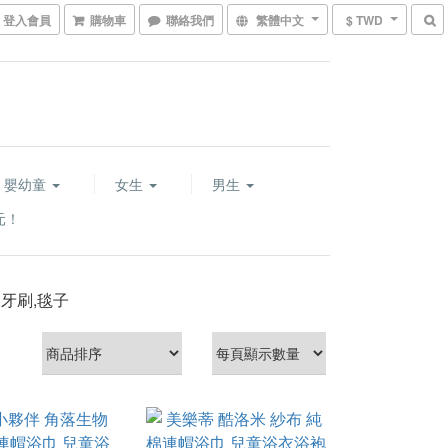
登入會員
購物車
聯絡我們
繁體中文
$ TWD
嬰幼童
女生
男生
元！