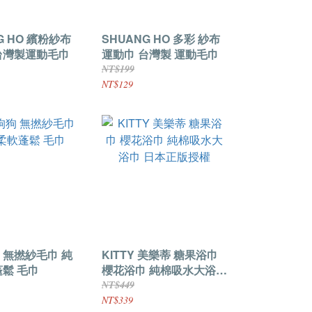
G HO 繽粉紗布
SHUANG HO 多彩 紗布
台灣製運動毛巾
運動巾 台灣製 運動毛巾
NT$199
NT$129
 無撚紗毛巾 純
KITTY 美樂蒂 糖果浴巾
蓬鬆 毛巾
櫻花浴巾 純棉吸水大浴巾
日本正版授權
NT$449
NT$339