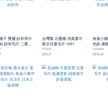
扇子 雙層 紗布長巾
台灣製 石墨烯 消臭童巾
角落小夥
帕 紗布毛巾 二重紗
吸水兒童毛巾 1881
色款 連
浴袍 日
9
NT$59
NT$600
9
NT$35
NT$349