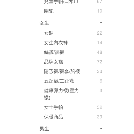
兒童手帕/口水巾
67
圍兜
10
女生
女裝
22
女生內衣褲
14
絲襪/褲襪
48
品牌女襪
72
隱形襪/襪套/船襪
33
五趾襪/二趾襪
6
健康彈力襪(壓力
3
襪)
女士手帕
32
保暖商品
39
男生