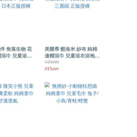
伴 角落生物 花
美樂蒂 酷洛米 紗布 純棉
帽浴巾 兒童浴衣
連帽浴巾 兒童浴衣浴袍
本正版授權
三麗鷗 正版授權
NT$899
NT$499