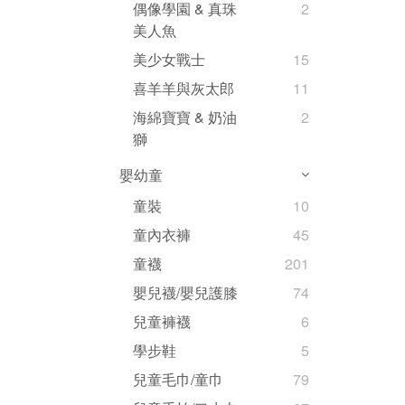
偶像學園 & 真珠
2
美人魚
美少女戰士
15
喜羊羊與灰太郎
11
海綿寶寶 & 奶油
2
獅
嬰幼童
童裝
10
童內衣褲
45
童襪
201
嬰兒襪/嬰兒護膝
74
兒童褲襪
6
學步鞋
5
兒童毛巾/童巾
79