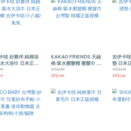
卡哇 好夥伴 純棉浴
KAKAO FRIENDS 天絲
吉伊卡哇
吸水大浴巾 日本正版
棉 吸水擦髮帽 擦髮巾 台
墊 日本
 吉伊卡哇/小八貓/兔
灣製 韓國正版授權
99
NT$299
NT$250
39
NT$199
NT$149