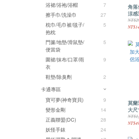
浴裙/浴袍/浴帽
7
角落
涼感
擦手巾/洗澡巾
27
涼感
NT$2
枕巾/毛巾被/毯子/
5
版授
NT$1
抱枕
門簾/地墊/滑鼠墊/
5
便當袋
圍裙/抹布/口罩/雨
9
衣
鞋墊/除臭劑
2
卡通專區
寶可夢(神奇寶貝)
9
莫蘭
大尺
變形金剛
14
浴巾
NT$1
正義聯盟(DC)
28
水 8
NT$4
妖怪手錶
24