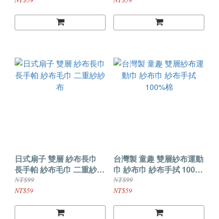
日式扇子 雙層 紗布長巾
台灣製 童趣 雙層紗布運動
長手帕 紗布毛巾 二重紗紗
巾 紗布巾 紗布手拭 100%
布
棉
NT$99
NT$99
NT$59
NT$59