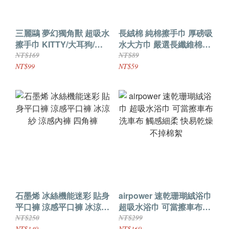
三麗鷗 夢幻獨角獸 超吸水
長絨棉 純棉擦手巾 厚磅吸
擦手巾 KITTY/大耳狗/酷
水大方巾 嚴選長纖維棉花
洛米 手帕 日本正版授權
多款花色
NT$169
NT$89
NT$99
NT$59
石墨烯 冰絲機能迷彩 貼身
airpower 速乾珊瑚絨浴巾
平口褲 涼感平口褲 冰涼紗
超吸水浴巾 可當擦車布洗
涼感內褲 四角褲
車布 觸感細柔 快易乾燥
NT$250
NT$299
NT$149
NT$169