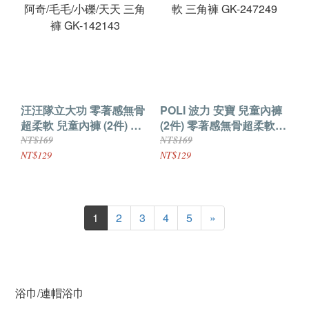
汪汪隊立大功 零著感無骨
POLI 波力 安寶 兒童內褲
超柔軟 兒童內褲 (2件) 阿
(2件) 零著感無骨超柔軟
奇/毛毛/小礫/天天 三角褲
三角褲 GK-247249
NT$169
NT$169
GK-142143
NT$129
NT$129
1
2
3
4
5
»
浴巾/連帽浴巾