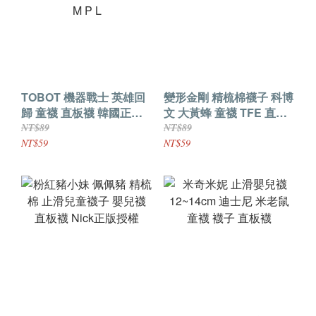
TOBOT 機器戰士 英雄回
變形金剛 精梳棉襪子 科博
歸 童襪 直板襪 韓國正版
文 大黃蜂 童襪 TFE 直板
授權 襪子 TOBOT X Y Z
襪 正版授權
NT$89
NT$89
M P L
NT$59
NT$59