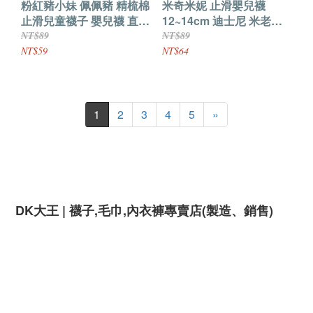
粉紅豬小妹 佩佩豬 精梳棉
米奇米妮 止滑嬰兒襪
止滑兒童襪子 嬰兒襪 直板
12~14cm 迪士尼 米老鼠
襪 Nick正版授權
童襪 襪子 直板襪
NT$89
NT$89
NT$59
NT$64
1
2
3
4
5
»
DK
|
,
,
(
)
大王
襪子
毛巾
內衣褲專賣店
製造、銷售