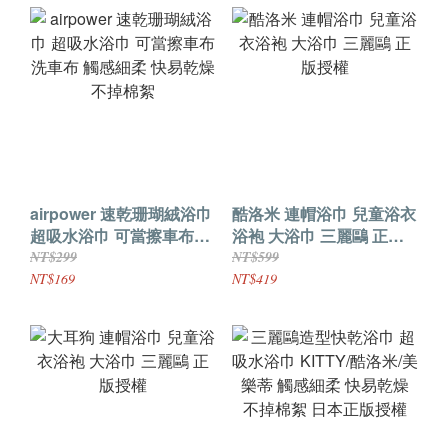
airpower 速乾珊瑚絨浴巾
酷洛米 連帽浴巾 兒童浴衣
超吸水浴巾 可當擦車布洗
浴袍 大浴巾 三麗鷗 正版
車布 觸感細柔 快易乾燥
授權
NT$299
NT$599
不掉棉絮
NT$169
NT$419