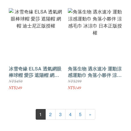
UV 防紫外線UPF50+
冰雪奇緣 ELSA 透氣網眼
角落生物 遇水速冷 運動涼
棒球帽 愛莎 遮陽帽 網帽
感運動巾 角落小夥伴 涼感
迪士尼正版授權
毛巾 冰涼巾 日本正版授權
NT$450
NT$299
NT$249
NT$149
1
2
3
4
5
»