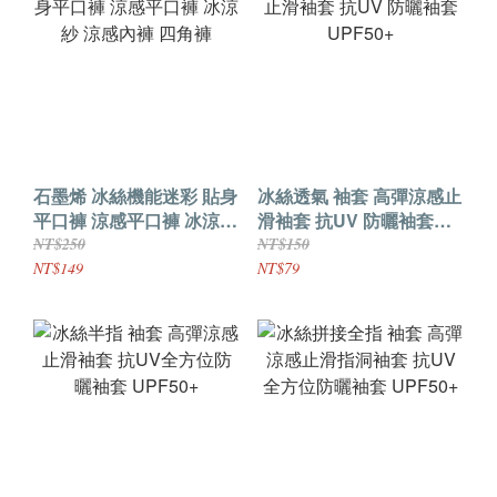
石墨烯 冰絲機能迷彩 貼身
冰絲透氣 袖套 高彈涼感止
平口褲 涼感平口褲 冰涼紗
滑袖套 抗UV 防曬袖套
涼感內褲 四角褲
UPF50+
NT$250
NT$150
NT$149
NT$79