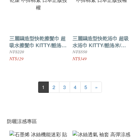
三麗鷗造型快乾擦髮巾 超
三麗鷗造型快乾浴巾 超吸
吸水擦髮巾 KITTY/酷洛
水浴巾 KITTY/酷洛米/美
米/美樂蒂 觸感細柔 快易
樂蒂 觸感細柔 快易乾燥
NT$220
NT$550
乾燥 不掉棉絮 日本正版授
不掉棉絮 日本正版授權
NT$129
NT$349
權
1
2
3
4
5
»
防曬涼感專區