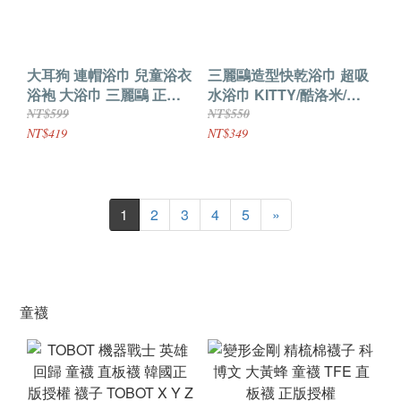
大耳狗 連帽浴巾 兒童浴衣
三麗鷗造型快乾浴巾 超吸
浴袍 大浴巾 三麗鷗 正版
水浴巾 KITTY/酷洛米/美
授權
樂蒂 觸感細柔 快易乾燥
NT$599
NT$550
不掉棉絮 日本正版授權
NT$419
NT$349
1
2
3
4
5
»
童襪