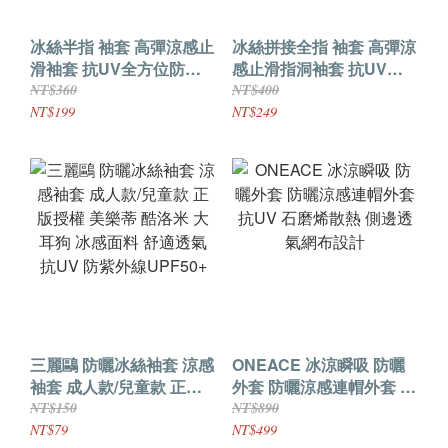
冰絲半指 袖套 高彈涼感止
冰絲拼接全指 袖套 高彈涼
滑袖套 抗UV全方位防曬
感止滑指洞袖套 抗UV全
袖套 UPF50+
方位防曬袖套 UPF50+
NT$360
NT$400
NT$199
NT$249
三麗鷗 防曬冰絲袖套 涼感
ONEACE 冰涼瞬吸 防曬
袖套 成人款/兒童款 正版
外套 防曬涼感連帽外套 抗
授權 美樂蒂 酷洛米 大耳
UV 石磨烯散熱 側邊透氣
NT$150
NT$890
狗 冰感面料 舒適透氣 抗
網布設計
NT$79
NT$499