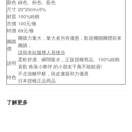
顏色
綠色、粉色、藍色
尺寸
20*20cm
±5%
材質
100%純棉
市價
100元/條
特價
69元/條
團購力量大，量大者另有優惠，歡迎機關團體前來
團購
團購，
價
請與本站服務人員接洽
柔軟舒適、瞬間吸水，正版授權商品、100%純棉
說明
喜歡 角落小夥伴
的小朋友千萬不能錯過!
不含游離甲醛，與皮膚親和力優異
特色
日本授權正品商品
了解更多