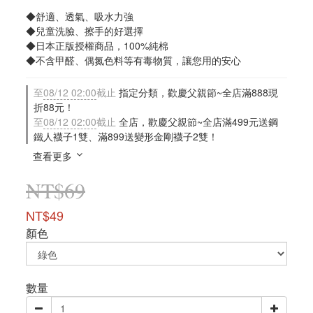
◆舒適、透氣、吸水力強
◆兒童洗臉、擦手的好選擇
◆日本正版授權商品，100%純棉
◆不含甲醛、偶氮色料等有毒物質，讓您用的安心
至
08/12 02:00
截止
指定分類，歡慶父親節~全店滿888現
折88元！
至
08/12 02:00
截止
全店，歡慶父親節~全店滿499元送鋼
鐵人襪子1雙、滿899送變形金剛襪子2雙！
查看更多
NT$69
NT$49
顏色
數量