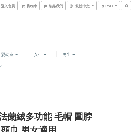
登入會員
購物車
聯絡我們
繁體中文
$ TWD
嬰幼童
女生
男生
元！
法蘭絨多功能 毛帽 圍脖
 頭巾 男女適用