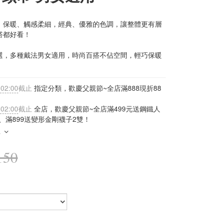
：保暖、觸感柔細，經典、優雅的色調，讓整體更有層
搭都好看！
選，多種戴法男女適用，時尚百搭不佔空間，輕巧保暖
 02:00
截止
指定分類，歡慶父親節~全店滿888現折88
 02:00
截止
全店，歡慶父親節~全店滿499元送鋼鐵人
、滿899送變形金剛襪子2雙！
多
150