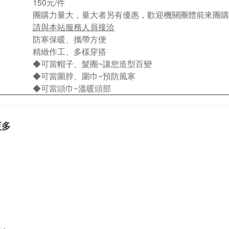
150元/件
團購力量大，量大者另有優惠，歡迎機關團體前來團購
請與本站服務人員接洽
防寒保暖、攜帶方便
精緻作工、多樣穿搭
◆可當帽子、髮圈~讓您造型百變
◆可當圍脖、圍巾~預防風寒
◆可當頭巾~溫暖頭部
更多