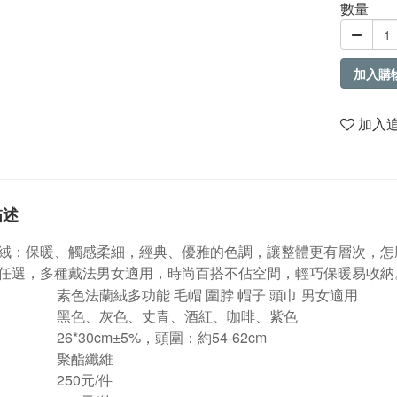
數量
加入購
加入
描述
絨：保暖、觸感柔細，經典、優雅的色調，讓整體更有層次，怎
任選，多種戴法男女適用，時尚百搭不佔空間，輕巧保暖易收納
素色法蘭絨多功能 毛帽 圍脖 帽子 頭巾 男女適用
黑色、灰色、丈青、酒紅、咖啡、紫色
26*30cm±5%
，頭圍：約54-62cm
聚酯纖維
250元/件