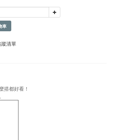
物車
追蹤清單
麼搭都好看！
。