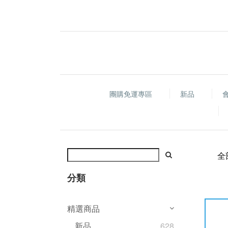
團購免運專區
新品
全
分類
精選商品
新品
628