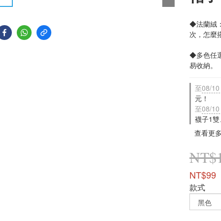
◆法蘭絨
次，怎麼
◆多色任
易收納。
至
08/10
元！
至
08/10
襪子1雙
查看更
NT$
NT$99
款式