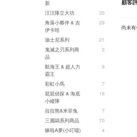
顧客
新
汪汪隊立大功
35
角落小夥伴 & 吉
29
尚未有
伊卡哇
迪士尼系列
21
鬼滅之刃系列商
2
品
航海王 & 超人力
9
霸王
彩虹小馬
7
屁屁偵探 & 海底
18
小縱隊
拉拉熊&米菲兔
7
三麗鷗系列商品
70
哆啦A夢(小叮噹)
4