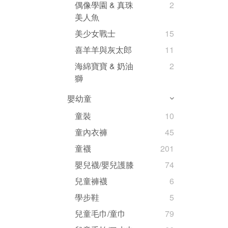
偶像學園 & 真珠
2
美人魚
美少女戰士
15
喜羊羊與灰太郎
11
海綿寶寶 & 奶油
2
獅
嬰幼童
童裝
10
童內衣褲
45
童襪
201
嬰兒襪/嬰兒護膝
74
兒童褲襪
6
學步鞋
5
兒童毛巾/童巾
79