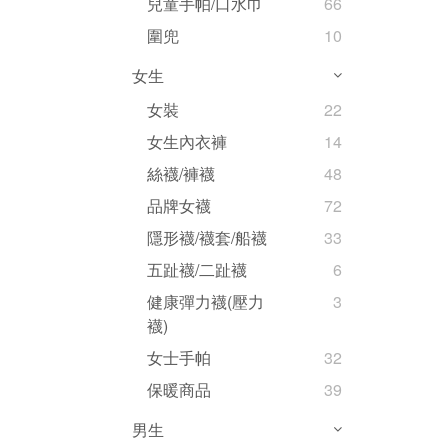
兒童手帕/口水巾
66
圍兜
10
女生
女裝
22
女生內衣褲
14
絲襪/褲襪
48
品牌女襪
72
隱形襪/襪套/船襪
33
五趾襪/二趾襪
6
健康彈力襪(壓力
3
襪)
女士手帕
32
保暖商品
39
男生