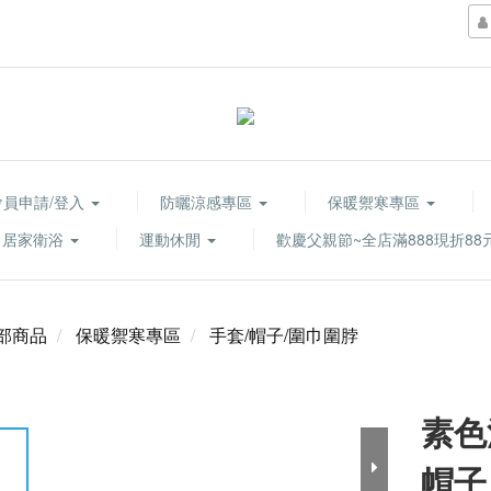
會員申請/登入
防曬涼感專區
保暖禦寒專區
居家衛浴
運動休閒
歡慶父親節~全店滿888現折88
部商品
保暖禦寒專區
手套/帽子/圍巾圍脖
素色
帽子