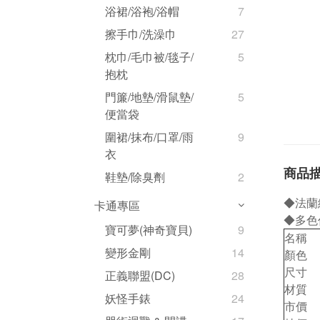
浴裙/浴袍/浴帽
7
擦手巾/洗澡巾
27
枕巾/毛巾被/毯子/
5
抱枕
門簾/地墊/滑鼠墊/
5
便當袋
圍裙/抹布/口罩/雨
9
衣
商品
鞋墊/除臭劑
2
◆法蘭
卡通專區
◆多色
寶可夢(神奇寶貝)
9
名稱
變形金剛
14
顏色
尺寸
正義聯盟(DC)
28
材質
妖怪手錶
24
市價