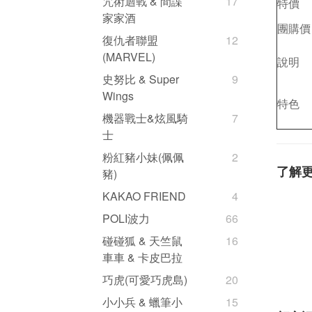
咒術迴戰 & 間諜
17
特價
家家酒
團購價
復仇者聯盟
12
(MARVEL)
說明
史努比 & Super
9
Wings
特色
機器戰士&炫風騎
7
士
粉紅豬小妹(佩佩
2
了解
豬)
KAKAO FRIEND
4
POLI波力
66
碰碰狐 & 天竺鼠
16
車車 & 卡皮巴拉
巧虎(可愛巧虎島)
20
小小兵 & 蠟筆小
15