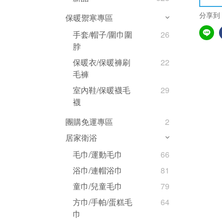
分享到
保暖禦寒專區
手套/帽子/圍巾圍
26
脖
保暖衣/保暖褲刷
22
毛褲
室內鞋/保暖襪毛
29
襪
團購免運專區
2
居家衛浴
毛巾/運動毛巾
66
浴巾/連帽浴巾
81
童巾/兒童毛巾
79
方巾/手帕/蛋糕毛
64
巾