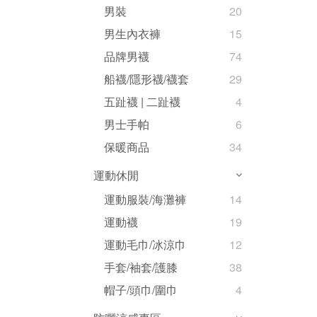
男裝
20
男生內衣褲
15
品牌男襪
74
船襪/隱形襪/襪套
29
五趾襪 | 二趾襪
4
男士手帕
6
保暖商品
34
運動休閒
運動服裝/海灘褲
14
運動襪
19
運動毛巾/冰涼巾
12
手套/袖套/護膝
38
帽子/頭巾/圍巾
4