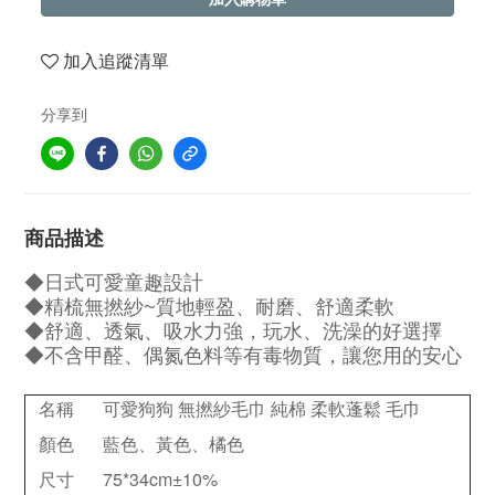
加入追蹤清單
分享到
商品描述
◆日式可愛童趣設計
◆精梳無撚紗~質地輕盈、耐磨、舒適柔軟
◆舒適、透氣、吸水力強，玩水、洗澡的好選擇
◆不含甲醛、偶氮色料等有毒物質，讓您用的安心
名稱
可愛狗狗 無撚紗毛巾 純棉 柔軟蓬鬆 毛巾
顏色
藍色、黃色、橘色
尺寸
75*34cm
±10%