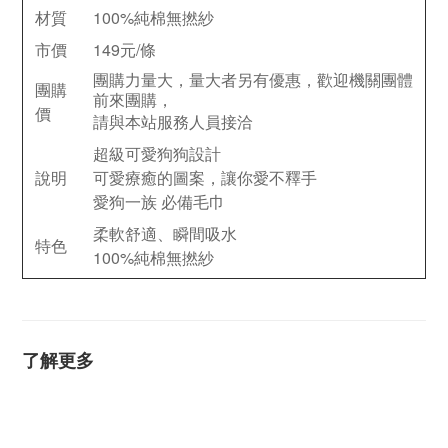
材質
100%
純棉無撚紗
市價
149
元
/
條
團購力量大，量大者另有優惠，歡迎機關團體
團購
前來團購，
價
請與本站服務人員接洽
超級可愛
狗狗
設計
說明
可愛療癒的圖案，讓你愛不釋手
愛狗一族
必備毛巾
柔軟舒適、瞬間吸水
特色
100%
純棉無撚紗
了解更多