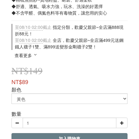
◆舒適、透氣、吸水力強，玩水、洗澡的好選擇
◆不含甲醛、偶氮色料等有毒物質，讓您用的安心
至
08/10 02:00
截止
指定分類，歡慶父親節~全店滿888現
折88元！
至
08/10 02:00
截止
全店，歡慶父親節~全店滿499元送鋼
鐵人襪子1雙、滿899送變形金剛襪子2雙！
查看更多
NT$149
NT$89
顏色
數量
加入購物車