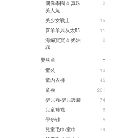
偶像學園 & 真珠
2
美人魚
美少女戰士
15
喜羊羊與灰太郎
11
海綿寶寶 & 奶油
2
獅
嬰幼童
童裝
10
童內衣褲
45
童襪
201
嬰兒襪/嬰兒護膝
74
兒童褲襪
6
學步鞋
5
兒童毛巾/童巾
79