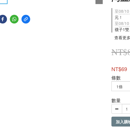
至
08/10
元！
至
08/10
襪子1雙
查看更
NT$
NT$69
條數
數量
加入購