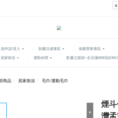
會員申請/登入
防曬涼感專區
保暖禦寒專區
居家衛浴
運動休閒
歡慶父親節~全店滿888現折88
部商品
居家衛浴
毛巾/運動毛巾
煙斗
灣孟