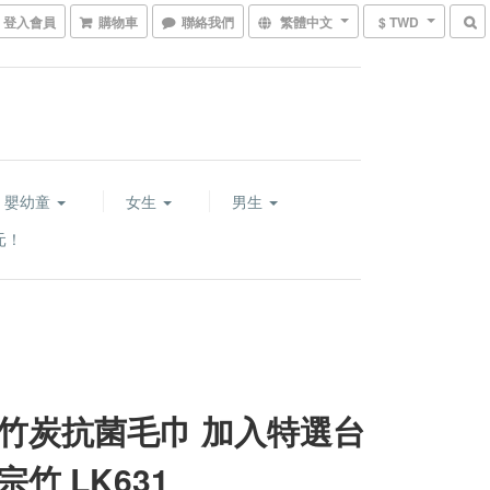
登入會員
購物車
聯絡我們
繁體中文
$ TWD
嬰幼童
女生
男生
元！
竹炭抗菌毛巾 加入特選台
宗竹 LK631