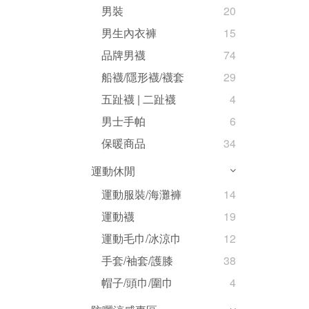
男裝
20
男生內衣褲
15
品牌男襪
74
船襪/隱形襪/襪套
29
五趾襪 | 二趾襪
4
男士手帕
6
保暖商品
34
運動休閒
運動服裝/海灘褲
14
運動襪
19
運動毛巾/冰涼巾
12
手套/袖套/護膝
38
帽子/頭巾/圍巾
4