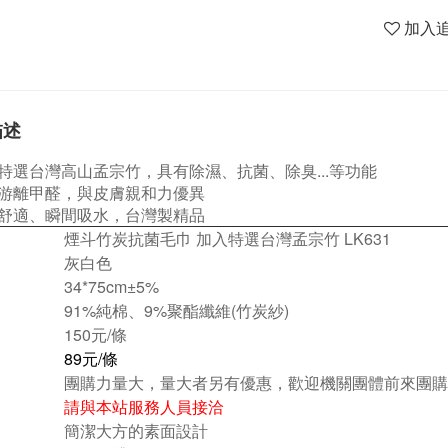
加入
描述
特選台灣高山孟宗竹，具有除濕、抗菌、除臭...等功能
游離甲醛，與皮膚親和力優異
舒適、瞬間吸水，台灣製精品
煙斗竹炭抗菌毛巾 加入特選台灣孟宗竹 LK631
灰白色
34*75cm
±5%
91%純棉、9%聚酯纖維(竹炭紗)
150元/條
89元/條
團購力量大，量大者另有優惠，歡迎機關團體前來團購
請與本站服務人員接洽
簡潔大方的素面設計