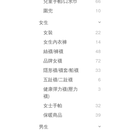
兒童手帕/口水巾
66
圍兜
10
女生
女裝
22
女生內衣褲
14
絲襪/褲襪
48
品牌女襪
72
隱形襪/襪套/船襪
33
五趾襪/二趾襪
6
健康彈力襪(壓力
3
襪)
女士手帕
32
保暖商品
39
男生