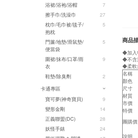
浴裙/浴袍/浴帽
7
擦手巾/洗澡巾
27
枕巾/毛巾被/毯子/
5
抱枕
商品
門簾/地墊/滑鼠墊/
5
便當袋
◆加入
圍裙/抹布/口罩/雨
9
◆不含
◆柔軟
衣
名稱
鞋墊/除臭劑
2
顏色
尺寸
卡通專區
材質
寶可夢(神奇寶貝)
9
市價
變形金剛
14
特價
正義聯盟(DC)
28
團購價
妖怪手錶
24
說明