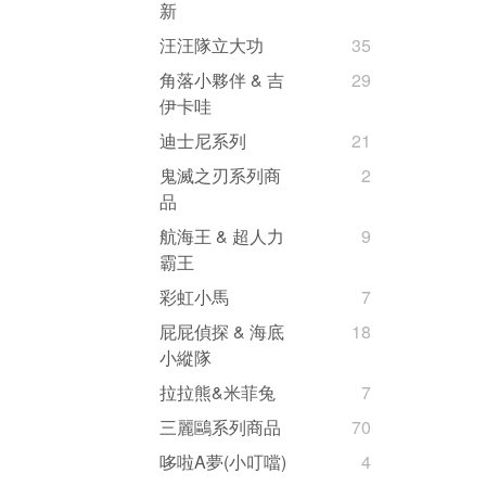
新
汪汪隊立大功
35
角落小夥伴 & 吉
29
伊卡哇
迪士尼系列
21
鬼滅之刃系列商
2
品
航海王 & 超人力
9
霸王
彩虹小馬
7
屁屁偵探 & 海底
18
小縱隊
拉拉熊&米菲兔
7
三麗鷗系列商品
70
哆啦A夢(小叮噹)
4