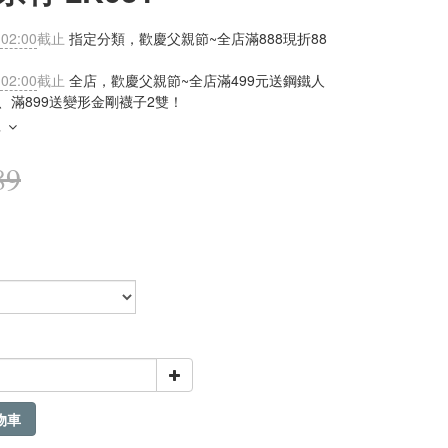
 02:00
截止
指定分類，歡慶父親節~全店滿888現折88
 02:00
截止
全店，歡慶父親節~全店滿499元送鋼鐵人
、滿899送變形金剛襪子2雙！
多
89
物車