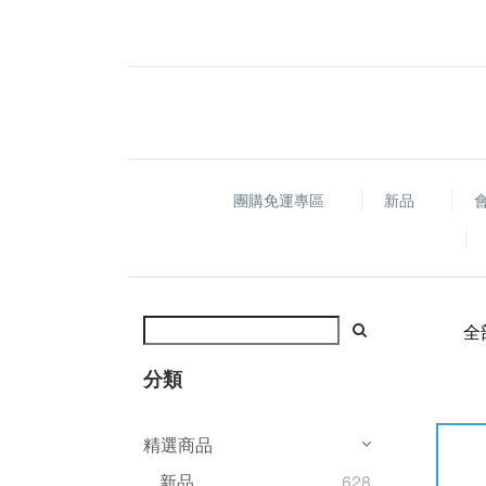
團購免運專區
新品
全
分類
精選商品
新品
628