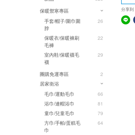
分享到
保暖禦寒專區
手套/帽子/圍巾圍
26
脖
保暖衣/保暖褲刷
22
毛褲
室內鞋/保暖襪毛
29
襪
團購免運專區
2
居家衛浴
毛巾/運動毛巾
66
浴巾/連帽浴巾
81
童巾/兒童毛巾
79
方巾/手帕/蛋糕毛
64
巾