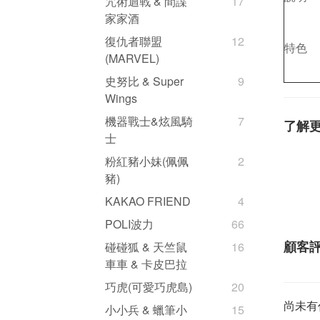
咒術迴戰 & 間諜
17
家家酒
復仇者聯盟
12
特色
(MARVEL)
史努比 & Super
9
Wings
機器戰士&炫風騎
7
了解
士
粉紅豬小妹(佩佩
2
豬)
KAKAO FRIEND
4
POLI波力
66
顧客
碰碰狐 & 天竺鼠
16
車車 & 卡皮巴拉
巧虎(可愛巧虎島)
20
尚未有
小小兵 & 蠟筆小
15