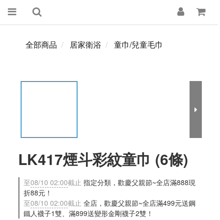
全部商品
居家衛浴
童巾/兒童毛巾
LK417煙斗彩紋童巾 (6條)
至
08/10 02:00
截止
指定分類，歡慶父親節~全店滿888現
折88元！
至
08/10 02:00
截止
全店，歡慶父親節~全店滿499元送鋼
鐵人襪子1雙、滿899送變形金剛襪子2雙！