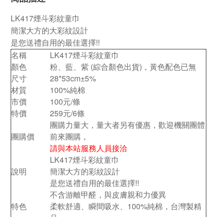
LK417煙斗彩紋童巾
簡潔大方的大彩紋設計
是您送禮自用的最佳選擇!!
名稱
LK417煙斗彩紋童巾
顏色
粉、藍
、紫
(綜合顏色出貨)，黃色配色已無
尺寸
28*53cm
±5%
材質
100%純棉
市價
100元/條
特價
259元/6條
團購力量大，量大者另有優惠，歡迎機關團體
團購價
前來團購，
請與本站服務人員接洽
LK417煙斗彩紋童巾
說明
簡潔大方的彩紋設計
是您送禮自用的最佳選擇!!
不含游離甲醛，與皮膚親和力優異
特色
柔軟舒適、瞬間吸水、100%純棉，台灣製精