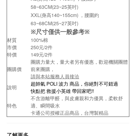
58~63CM(23~25英吋)
XXL(身高140~155cm) ，腰圍約
63~68CM(25~27英吋)
※
尺寸僅供一般參考
※
材質
100%棉
市價
250元/2件
特價
149元/2件
團購力量大，量大者另有優惠，歡迎機關團體
團購價
前來團購，
請與本站服務人員接洽
超帥氣 POLI 波力 商品，你絕對不可錯過
說明
快點把 救援小英雄 帶回家吧!!
不含游離甲醛，與皮膚親和力優異，柔軟舒
特色
適、瞬間吸水
卡通公司授權正品商品，台灣製精品
了解更多