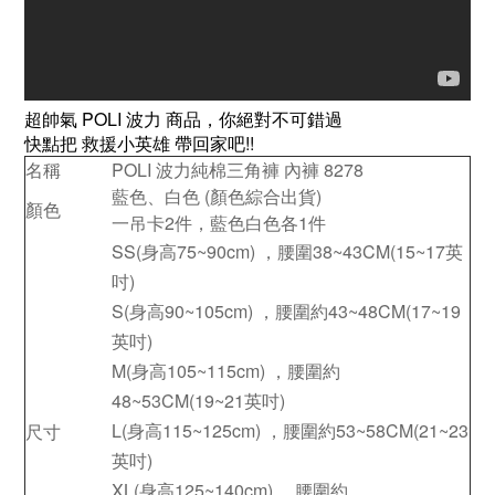
超帥氣 POLI 波力 商品，你絕對不可錯過
快點把 救援小英雄 帶回家吧!!
名稱
POLI 波力純棉三角褲 內褲 8278
藍色、白色 (顏色綜合出貨)
顏色
一吊卡2件，藍色白色各1件
SS(身高75~90cm) ，腰圍38~43CM(15~17英
吋)
S(身高90~105cm) ，腰圍約43~48CM(17~19
英吋)
M(身高105~115cm) ，腰圍約
48~53CM(19~21英吋)
L(身高115~125cm) ，腰圍約53~58CM(21~23
尺寸
英吋)
XL(身高125~140cm) ，腰圍約