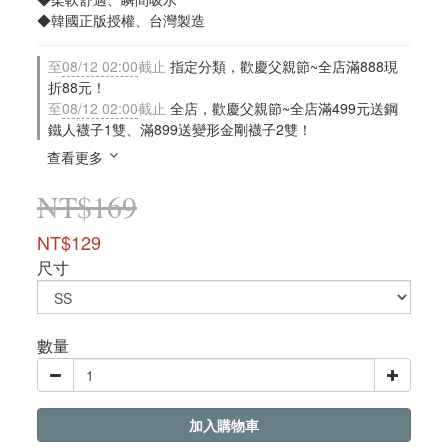
◆韓國正版授權、台灣製造
至
08/12 02:00
截止
指定分類，歡慶父親節~全店滿888現
折88元！
至
08/12 02:00
截止
全店，歡慶父親節~全店滿499元送鋼
鐵人襪子1雙、滿899送變形金剛襪子2雙！
查看更多
NT$169
NT$129
尺寸
數量
加入購物車