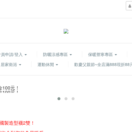
會員申請/登入
防曬涼感專區
保暖禦寒專區
居家衛浴
運動休閒
歡慶父親節~全店滿888現折88
韓國製造型襪2雙！