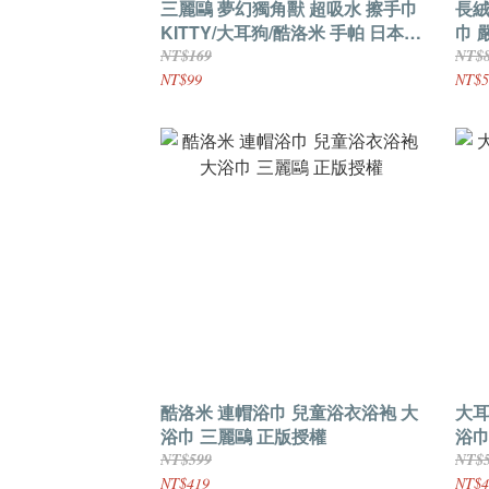
三麗鷗 夢幻獨角獸 超吸水 擦手巾
長絨
KITTY/大耳狗/酷洛米 手帕 日本正
巾 
版授權
NT$169
NT$
NT$99
NT$5
酷洛米 連帽浴巾 兒童浴衣浴袍 大
大耳
浴巾 三麗鷗 正版授權
浴巾
NT$599
NT$
NT$419
NT$4