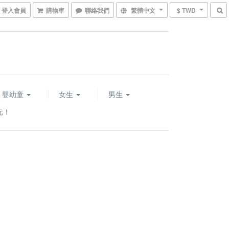
登入會員
購物車
聯絡我們
繁體中文
$ TWD
嬰幼童
女生
男生
元！