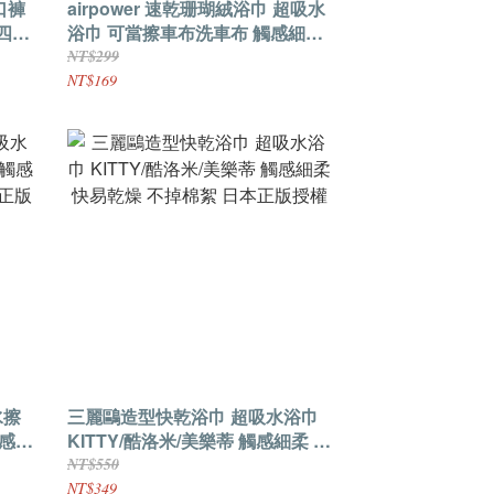
口褲
airpower 速乾珊瑚絨浴巾 超吸水
四角
浴巾 可當擦車布洗車布 觸感細柔
快易乾燥 不掉棉絮
NT$299
NT$169
水擦
三麗鷗造型快乾浴巾 超吸水浴巾
觸感細
KITTY/酷洛米/美樂蒂 觸感細柔 快
版授
易乾燥 不掉棉絮 日本正版授權
NT$550
NT$349