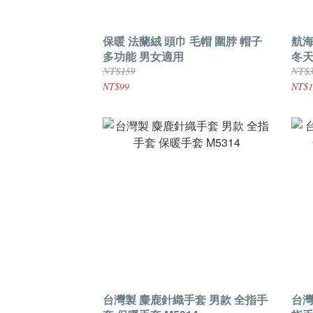
保暖 法蘭絨 頭巾 毛帽 圍脖 帽子
航海
多功能 男女適用
冬天
NT$159
NT$
NT$99
NT$1
台灣製 麋鹿針織手套 男款 全指手
台灣