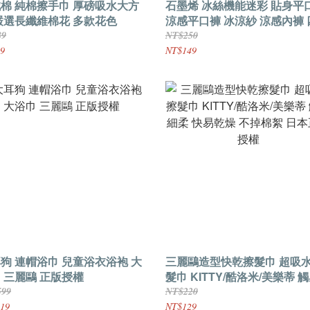
棉 純棉擦手巾 厚磅吸水大方
石墨烯 冰絲機能迷彩 貼身平
嚴選長纖維棉花 多款花色
涼感平口褲 冰涼紗 涼感內褲 
褲
89
NT$250
9
NT$149
狗 連帽浴巾 兒童浴衣浴袍 大
三麗鷗造型快乾擦髮巾 超吸
 三麗鷗 正版授權
髮巾 KITTY/酷洛米/美樂蒂 
柔 快易乾燥 不掉棉絮 日本正
599
NT$220
權
19
NT$129