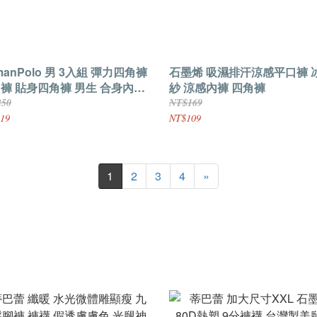
manPolo 男 3入組 彈力四角褲
石墨烯 吸濕排汗涼感平口褲 
褲 貼身四角褲 男生 合身內褲
紗 涼感內褲 四角褲
美盒裝
250
NT$169
19
NT$109
1
2
3
4
»