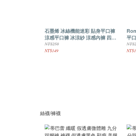
石墨烯 冰絲機能迷彩 貼身平口褲
Ro
涼感平口褲 冰涼紗 涼感內褲 四角
平口
褲
精
NT$250
NT$
NT$149
NT$1
絲襪/褲襪