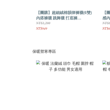
【團購】超細絨棉韻律褲襪(6雙)
【團
內搭褲襪 跳舞襪 打底褲
感內
FCK9000
NT$1,200
NT$
NT$949
NT$6
保暖禦寒專區