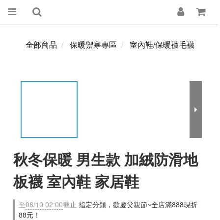
全部商品
保暖禦寒專區
室內鞋/保暖襪毛襪
秋冬保暖 男生款 加絨防滑地
板襪 室內鞋 家居鞋
至
08/10 02:00
截止
指定分類，歡慶父親節~全店滿888現折
88元！