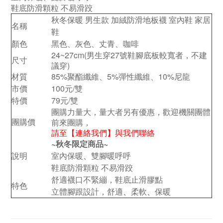
鞋底防滑顆粒 不易滑跤
秋冬保暖 男生款 加絨防滑地板襪 室內鞋 家居
名稱
鞋
顏色
黑色、灰色、丈青、咖啡
24~27cm(男生穿27號鞋腳底板較寬者，不建
尺寸
議穿)
材質
85%聚酯纖維、5%彈性纖維、10%尼龍
市價
100元/雙
特價
79元/雙
團購力量大，量大者另有優惠，歡迎機關團體
團購價
前來團購，
請至【連絡我們】與我們聯絡
~秋冬限定商品~
說明
室內保暖、雙腳暖呼呼
鞋底防滑顆粒 不易滑跤
舒適襪口不緊繃，鞋底止滑膠點
特色
立體腳跟設計，舒適、柔軟、保暖