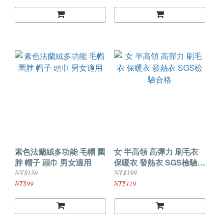
素色法蘭絨多功能 毛帽 圍
女 半高領 高彈力 刷毛衣
脖 帽子 頭巾 男女適用
保暖衣 發熱衣 SGS檢驗合
格
NT$150
NT$199
NT$99
NT$129