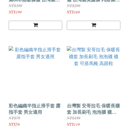
腿褲 內搭褲 顯瘦褲
顯瘦褲
NT$399
NT$299
NT$199
NT$169
彩色編織半指止滑手套 露
台灣製 安哥拉毛 保暖長襪
指手套 男女適用
套 加長刷毛 泡泡襪 襪套
可搭馬靴 高跟鞋
NT$79
NT$199
NT$59
NT$119