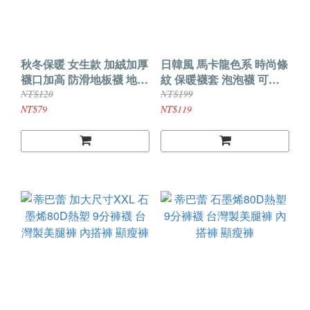
秋冬保暖 女生款 加絨加厚
日韓風 馬卡龍色系 時尚條
襪口加高 防滑地板襪 地板
紋 保暖襪套 泡泡襪 可搭
鞋 室內鞋 家居鞋
短靴 高跟鞋
NT$120
NT$199
NT$79
NT$119