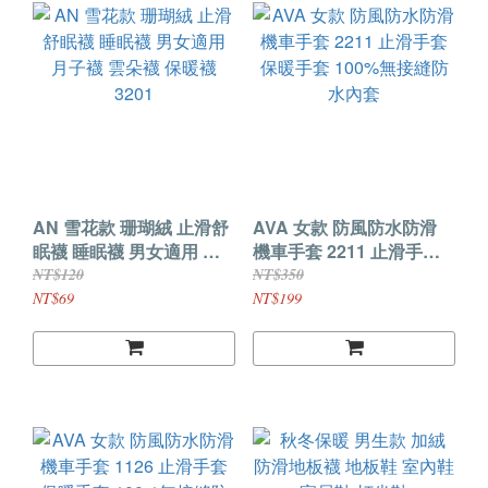
AN 雪花款 珊瑚絨 止滑舒
AVA 女款 防風防水防滑
眠襪 睡眠襪 男女適用 月
機車手套 2211 止滑手套
子襪 雲朵襪 保暖襪 3201
保暖手套 100%無接縫防
NT$120
NT$350
水內套
NT$69
NT$199