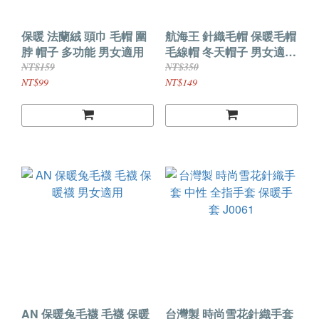
保暖 法蘭絨 頭巾 毛帽 圍
航海王 針織毛帽 保暖毛帽
脖 帽子 多功能 男女適用
毛線帽 冬天帽子 男女適用
日本正版授權
NT$159
NT$350
NT$99
NT$149
AN 保暖兔毛襪 毛襪 保暖
台灣製 時尚雪花針織手套