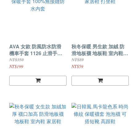
AVA 女款 防風防水防滑
秋冬保暖 男生款 加絨 防
機車手套 1126 止滑手套
滑地板襪 地板鞋 室內鞋
保暖手套 100%無接縫防
家居鞋 打坐鞋
NT$350
NT$89
水內套
NT$199
NT$59