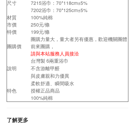
尺寸
7215浴巾：70*118cm±5%
7202浴巾：70*125cm±5%
材質
100%純棉
市價
250元/條
特價
199元/條
團購力量大，量大者另有優惠，歡迎機關團體
團購價
前來團購，
請與本站服務人員接洽
台灣製 6兩重浴巾
說明
不含游離甲醛
與皮膚親和力優異
柔軟舒適、瞬間吸水
特色
授權正品商品
100%純棉
了解更多