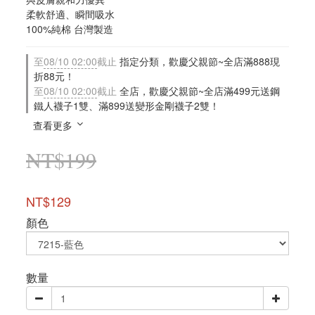
柔軟舒適、瞬間吸水
100%純棉 台灣製造
至
08/10 02:00
截止
指定分類，歡慶父親節~全店滿888現
折88元！
至
08/10 02:00
截止
全店，歡慶父親節~全店滿499元送鋼
鐵人襪子1雙、滿899送變形金剛襪子2雙！
查看更多
NT$199
NT$129
顏色
數量