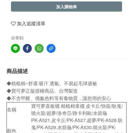
加入購物車
加入追蹤清單
分享到
商品描述
◆精梳棉~舒適 吸汗 透氣、不易起毛球過敏
◆寶可夢正版授權商品、台灣製造
◆不含甲醛、偶氮色料等有毒物質，讓您用的安心
寶可夢直板襪 精梳棉童襪 皮卡丘/快龍/耿鬼/
名稱
噴火龍/超夢/洛奇亞/路卡利歐/水箭龜
PK-A521.皮卡丘/PK-A527.超夢/PK-A528.耿
鬼/PK-A529.水箭龜/PK-A530.噴火龍/PK-
顏色