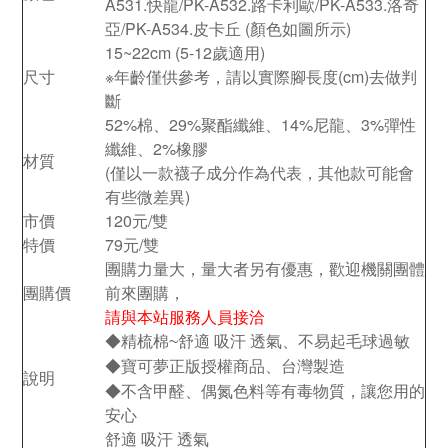
A531.快龍/PK-A532.路卡利歐/PK-A533.洛奇
亞/PK-A534.皮卡丘
(顏色如圖所示)
15~22cm (5-12歲適用)
尺寸
※年齡僅供參考，請以實際腳長度(cm)去做判
斷
52%棉、29%聚酯纖維、14%尼龍、3%彈性
纖維、2%橡膠
材質
(僅以一款襪子成分作為代表，其他款可能會
有些微差異)
市價
120元/雙
特價
79元/雙
團購力量大，量大者另有優惠，歡迎機關團體
團購價
前來團購，
請與本站服務人員接洽
◆精梳棉~舒適 吸汗 透氣、不易起毛球過敏
◆寶可夢正版授權商品、台灣製造
說明
◆不含甲醛、偶氮色料等有毒物質，讓您用的
安心
舒適 吸汗 透氣