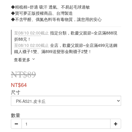
◆精梳棉~舒適 吸汗 透氣、不易起毛球過敏
◆寶可夢正版授權商品、台灣製造
◆不含甲醛、偶氮色料等有毒物質，讓您用的安心
至
08/10 02:00
截止
指定分類，歡慶父親節~全店滿888現
折88元！
至
08/10 02:00
截止
全店，歡慶父親節~全店滿499元送鋼
鐵人襪子1雙、滿899送變形金剛襪子2雙！
查看更多
NT$89
NT$64
尺寸
數量