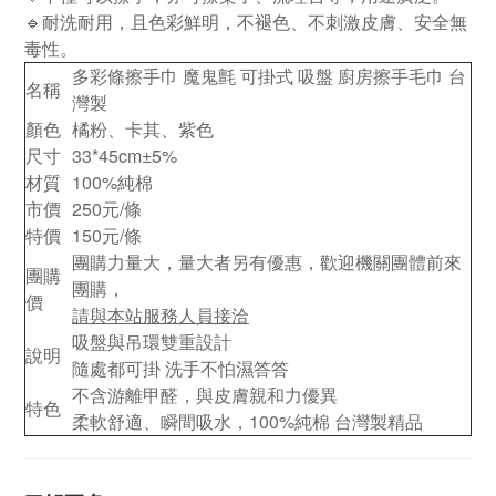
🔹耐洗耐用，且色彩鮮明，不褪色、不刺激皮膚、安全無
毒性。
多彩條擦手巾 魔鬼氈 可掛式 吸盤 廚房擦手毛巾 台
名稱
灣製
顏色
橘粉、卡其、紫色
尺寸
33*45cm
±5%
材質
100%純棉
市價
250元/條
特價
150元/條
團購力量大，量大者另有優惠，歡迎機關團體前來
團購
團購，
價
請與本站服務人員接洽
吸盤與吊環雙重設計
說明
隨處都可掛
洗手不怕濕答答
不含游離甲醛，與皮膚親和力優異
特色
柔軟舒適、瞬間吸水，100%純棉 台灣製精品