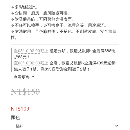
🔹多彩條設計。
🔹含掛頭，廚房、廁所隨處可掛。
🔹附吸盤吊飾，可附著於光滑表面。
🔹不僅可以擦手，亦可擦桌子、流理台等，用途廣泛。
🔹耐洗耐用，且色彩鮮明，不褪色、不刺激皮膚、安全無毒
性。
至
08/10 02:00
截止
指定分類，歡慶父親節~全店滿888現
折88元！
至
08/10 02:00
截止
全店，歡慶父親節~全店滿499元送鋼
鐵人襪子1雙、滿899送變形金剛襪子2雙！
查看更多
NT$150
NT$109
顏色