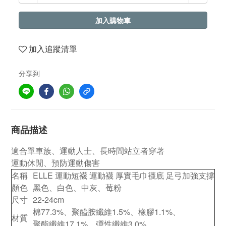
加入購物車
加入追蹤清單
分享到
商品描述
適合單車族、運動人士、長時間站立者穿著
運動休閒、預防運動傷害
名稱
ELLE 運動短襪 運動襪 厚實毛巾襪底 足弓加強支撐
顏色
黑色、白色、中灰、莓粉
尺寸
22-24cm
棉77.3%、聚醯胺纖維1.5%、橡膠1.1%、
材質
聚酯纖維17.1%、彈性纖維3.0%