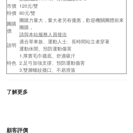
市價
120元/雙
特價
80元/雙
團購力量大，量大者另有優惠，歡迎機關團體前來
團購
團購，
價
請與本站服務人員接洽
適合單車族、運動人士、長時間站立者穿著
說明
運動休閒、預防運動傷害
1.厚實毛巾襪底、舒適吸汗
特色
2.足弓加強支撐、預防運動傷害
3.雙層螺紋襪口、不易滑落
了解更多
顧客評價