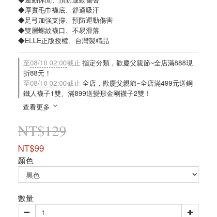
◆厚實毛巾襪底、舒適吸汗
◆足弓加強支撐、預防運動傷害
◆雙層螺紋襪口、不易滑落
◆ELLE正版授權、台灣製精品
至
08/10 02:00
截止
指定分類，歡慶父親節~全店滿888現
折88元！
至
08/10 02:00
截止
全店，歡慶父親節~全店滿499元送鋼
鐵人襪子1雙、滿899送變形金剛襪子2雙！
查看更多
NT$129
NT$99
顏色
數量