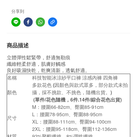
分享到
商品描述
立體彈性鬆緊帶，舒適無勒痕
纖維輕柔舒適，肌膚好觸感
良好吸濕快乾，乾爽清新，透氣舒適。
名稱
科技智能冰涼紗平口褲 涼感內褲 四角褲
多款花色
(
因顏色與款式眾多，部分款式未拍
顏色
攝，採不挑款、不挑色，隨機出貨。
)
(單件/花色隨機，6件.14件/綜合花色出貨)
M：
腰圍
66-82cm、臀圍85-91cm
L：
腰圍
78-95cm、臀圍88-95cm
尺寸
XL：
腰圍
88-111cm、臀圍94-100cm
2XL：
腰圍
95-118cm、
臀圍112-136cm
材質
92%聚酯纖維、8%彈性纖維