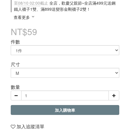
至
08/10 02:00
截止
全店，歡慶父親節~全店滿499元送鋼
鐵人襪子1雙、滿899送變形金剛襪子2雙！
查看更多
NT$59
件數
尺寸
數量
加入購物車
加入追蹤清單