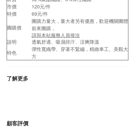
市價
120元/件
特價
69元/件
團購力量大，量大者另有優惠，歡迎機關團體
團購價
前來團購，
請與本站服務人員接洽
說明
透氣舒適、吸濕排汗、涼爽降溫
彈性寬織帶、穿著不緊繃，精緻車工、美觀大
特色
方
了解更多
顧客評價