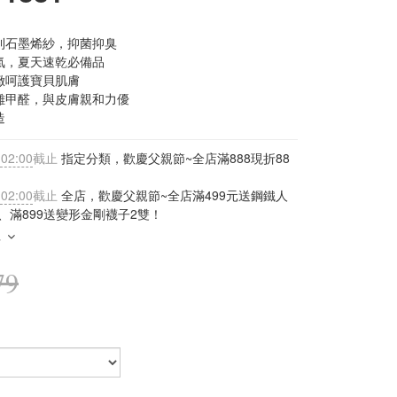
利石墨烯紗，抑菌抑臭
氣，夏天速乾必備品
緻呵護寶貝肌膚 
離甲醛，與皮膚親和力優
造
 02:00
截止
指定分類，歡慶父親節~全店滿888現折88
 02:00
截止
全店，歡慶父親節~全店滿499元送鋼鐵人
、滿899送變形金剛襪子2雙！
多
79