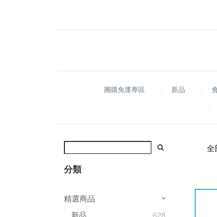
團購免運專區
新品
全
分類
精選商品
新品
628