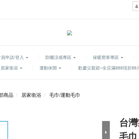
會員申請/登入
防曬涼感專區
保暖禦寒專區
居家衛浴
運動休閒
歡慶父親節~全店滿888現折88
部商品
居家衛浴
毛巾/運動毛巾
台灣
毛巾 