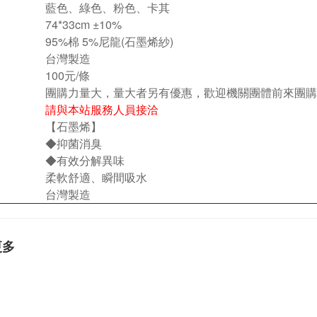
藍色、綠色、粉色、卡其
74*33cm ±10%
95%棉 5%尼龍(石墨烯紗)
台灣製造
100元/條
團購力量大，量大者另有優惠，歡迎機關團體前來團購
請與本站服務人員接洽
【
石墨烯
】
◆
抑菌消臭
◆
有效分解異味
柔軟舒適、瞬間吸水
台灣製造
更多