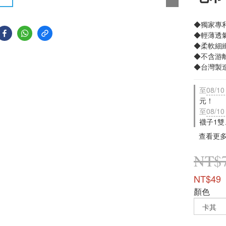
◆獨家專
◆輕薄透
◆柔軟細
◆不含游
◆台灣製
至
08/10
元！
至
08/10
襪子1雙
查看更
NT$
NT$49
顏色