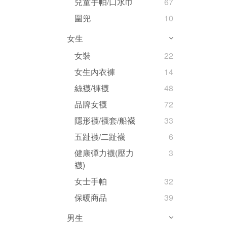
兒童手帕/口水巾
67
圍兜
10
女生
女裝
22
女生內衣褲
14
絲襪/褲襪
48
品牌女襪
72
隱形襪/襪套/船襪
33
五趾襪/二趾襪
6
健康彈力襪(壓力
3
襪)
女士手帕
32
保暖商品
39
男生