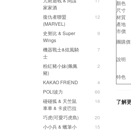
咒術迴戰 & 間諜
17
顏色
家家酒
尺寸
復仇者聯盟
12
材質
(MARVEL)
產地
市價
史努比 & Super
9
Wings
團購價
機器戰士&炫風騎
7
士
說明
粉紅豬小妹(佩佩
2
豬)
特色
KAKAO FRIEND
4
POLI波力
66
碰碰狐 & 天竺鼠
16
了解
車車 & 卡皮巴拉
巧虎(可愛巧虎島)
20
小小兵 & 蠟筆小
15