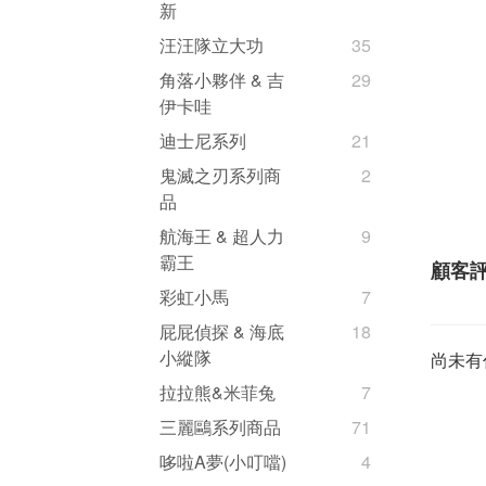
新
汪汪隊立大功
35
角落小夥伴 & 吉
29
伊卡哇
迪士尼系列
21
鬼滅之刃系列商
2
品
航海王 & 超人力
9
霸王
顧客
彩虹小馬
7
屁屁偵探 & 海底
18
小縱隊
尚未有
拉拉熊&米菲兔
7
三麗鷗系列商品
71
哆啦A夢(小叮噹)
4