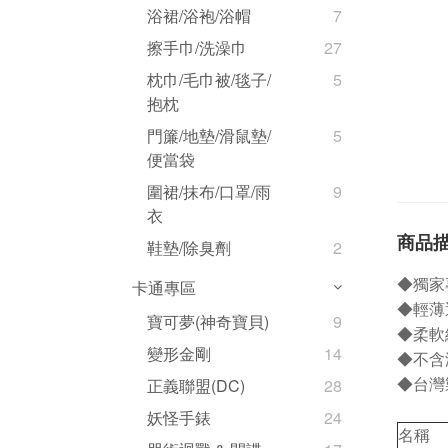
浴裙/浴袍/浴帽
7
擦手巾/洗澡巾
27
枕巾/毛巾被/毯子/
5
抱枕
門簾/地墊/滑鼠墊/
5
便當袋
圍裙/抹布/口罩/雨
9
衣
商品
鞋墊/除臭劑
2
◆獨家
卡通專區
◆輕薄
寶可夢(神奇寶貝)
9
◆柔軟
變形金剛
14
◆不含
正義聯盟(DC)
28
◆台灣
妖怪手錶
24
名稱