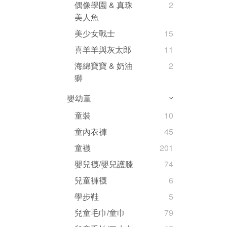
偶像學園 & 真珠
2
美人魚
美少女戰士
15
喜羊羊與灰太郎
11
海綿寶寶 & 奶油
2
獅
嬰幼童
童裝
10
童內衣褲
45
童襪
201
嬰兒襪/嬰兒護膝
74
兒童褲襪
6
學步鞋
5
兒童毛巾/童巾
79