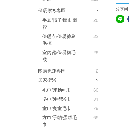
分享到
保暖禦寒專區
手套/帽子/圍巾圍
26
脖
保暖衣/保暖褲刷
22
毛褲
室內鞋/保暖襪毛
29
襪
團購免運專區
2
居家衛浴
毛巾/運動毛巾
66
浴巾/連帽浴巾
81
童巾/兒童毛巾
79
方巾/手帕/蛋糕毛
65
巾