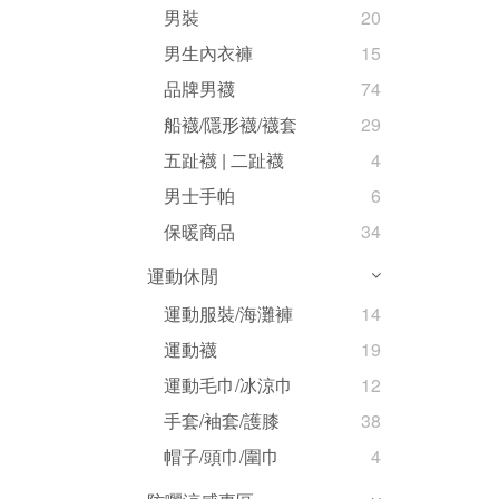
男裝
20
男生內衣褲
15
品牌男襪
74
船襪/隱形襪/襪套
29
五趾襪 | 二趾襪
4
男士手帕
6
保暖商品
34
運動休閒
運動服裝/海灘褲
14
運動襪
19
運動毛巾/冰涼巾
12
手套/袖套/護膝
38
帽子/頭巾/圍巾
4