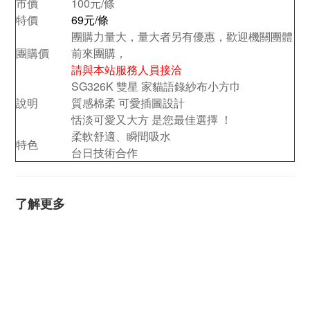
市價
100元/條
特價
69元/條
團購力量大，量大者另有優惠，歡迎機關團體
團購價
前來團購，
請與本站服務人員接洽
SG326K 雙星 家貓語錄紗布小方巾
說明
質感棉柔 可愛插圖設計
恬淡可愛又大方 是您最佳選擇 ！
柔軟舒適、瞬間吸水
特色
台日技術合作
了解更多