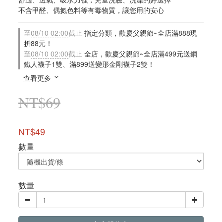
不含甲醛、偶氮色料等有毒物質，讓您用的安心
至
08/10 02:00
截止
指定分類，歡慶父親節~全店滿888現
折88元！
至
08/10 02:00
截止
全店，歡慶父親節~全店滿499元送鋼
鐵人襪子1雙、滿899送變形金剛襪子2雙！
查看更多
NT$69
NT$49
數量
數量