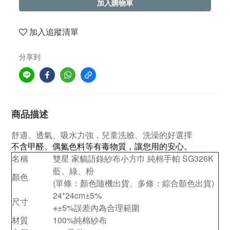
加入購物車
加入追蹤清單
分享到
商品描述
舒適、透氣、吸水力強，兒童洗臉、洗澡的好選擇
不含甲醛、偶氮色料等有毒物質，讓您用的安心。
名稱
雙星 家貓語錄紗布小方巾 純棉手帕 SG326K
藍、綠、粉
顏色
(單條：顏色隨機出貨、多條：綜合顏色出貨)
24*24cm
±5%
尺寸
※±5%誤差內為合理範圍
材質
100%純棉紗布