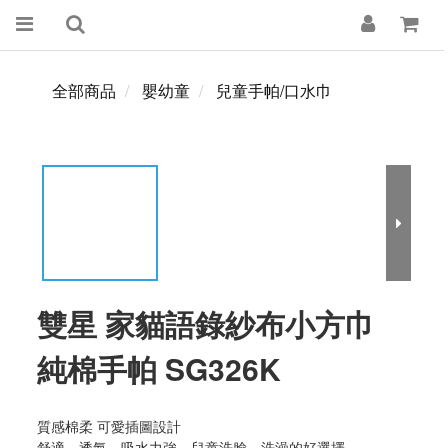
全部商品
嬰幼童
兒童手帕/口水巾
雙星 家貓語錄紗布小方巾
純棉手帕 SG326K
質感棉柔 可愛插圖設計
舒適、透氣、吸水力強，兒童洗臉、洗澡的好選擇