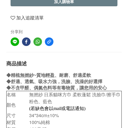
加入購物車
加入追蹤清單
分享到
商品描述
◆精梳無撚紗~質地輕盈、耐磨、舒適柔軟
◆舒適、透氣、吸水力強，洗臉、洗澡的好選擇
◆不含甲醛、偶氮色料等有毒物質，讓您用的安心
名稱
無撚紗 日系貓咪方巾 柔軟蓬鬆 洗臉巾/擦手巾
粉色、藍色
顏色
(若缺色會以mail或電話通知)
尺寸
34*34cm
±10%
材質
100%純棉