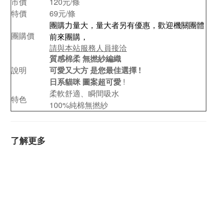
市價
120元/條
特價
69元/條
團購力量大，量大者另有優惠，歡迎機關團體
團購價
前來團購，
請與本站服務人員接洽
質感棉柔 無撚紗編織
說明
可愛又大方 是您最佳選擇 !
日系貓咪 圖案超可愛
!
柔軟舒適、瞬間吸水
特色
100%純棉無撚紗
了解更多