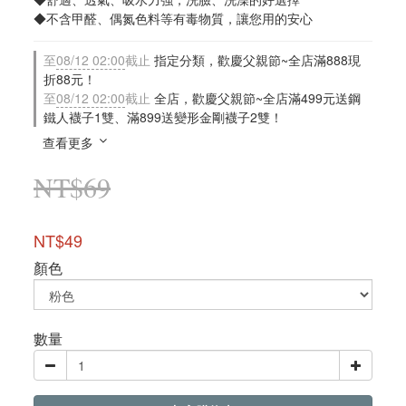
◆不含甲醛、偶氮色料等有毒物質，讓您用的安心
至
08/12 02:00
截止
指定分類，歡慶父親節~全店滿888現
折88元！
至
08/12 02:00
截止
全店，歡慶父親節~全店滿499元送鋼
鐵人襪子1雙、滿899送變形金剛襪子2雙！
查看更多
NT$69
NT$49
顏色
數量