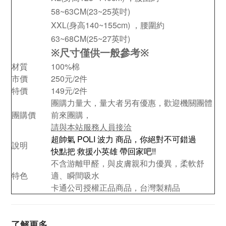
58~63CM(23~25英吋)
XXL(身高140~155cm) ，腰圍約
63~68CM(25~27英吋)
※
尺寸僅供一般參考
※
材質
100%棉
市價
250元/2件
特價
149元/2件
團購力量大，量大者另有優惠，歡迎機關團體
團購價
前來團購，
請與本站服務人員接洽
超帥氣 POLI 波力 商品，你絕對不可錯過
說明
快點把 救援小英雄 帶回家吧!!
不含游離甲醛，與皮膚親和力優異，柔軟舒
特色
適、瞬間吸水
卡通公司授權正品商品，台灣製精品
了解更多