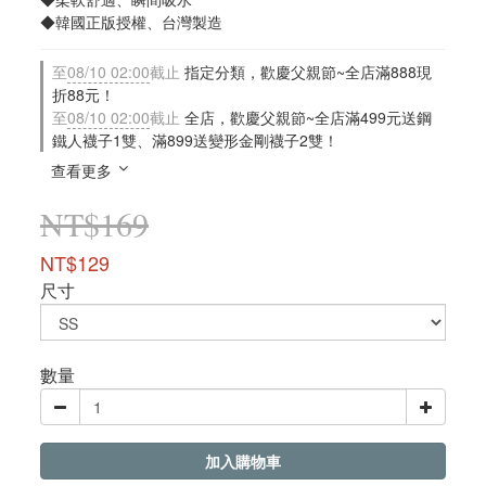
◆韓國正版授權、台灣製造
至
08/10 02:00
截止
指定分類，歡慶父親節~全店滿888現
折88元！
至
08/10 02:00
截止
全店，歡慶父親節~全店滿499元送鋼
鐵人襪子1雙、滿899送變形金剛襪子2雙！
查看更多
NT$169
NT$129
尺寸
數量
加入購物車