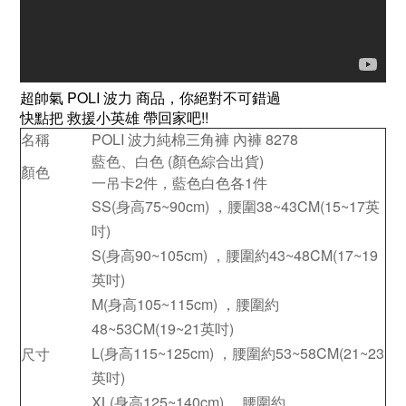
超帥氣 POLI 波力 商品，你絕對不可錯過
快點把 救援小英雄 帶回家吧!!
名稱
POLI 波力純棉三角褲 內褲 8278
藍色、白色 (顏色綜合出貨)
顏色
一吊卡2件，藍色白色各1件
SS(身高75~90cm) ，腰圍38~43CM(15~17英
吋)
S(身高90~105cm) ，腰圍約43~48CM(17~19
英吋)
M(身高105~115cm) ，腰圍約
48~53CM(19~21英吋)
L(身高115~125cm) ，腰圍約53~58CM(21~23
尺寸
英吋)
XL(身高125~140cm) ，腰圍約