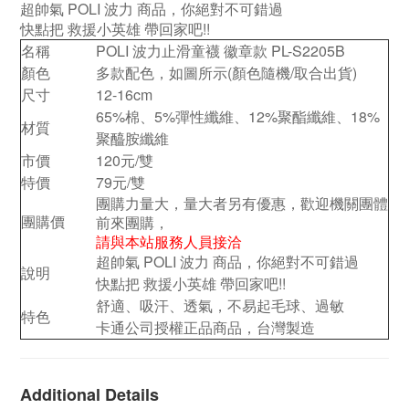
超帥氣 POLI 波力 商品，你絕對不可錯過
快點把 救援小英雄 帶回家吧!!
名稱
POLI 波力止滑童襪 徽章款 PL-S2205B
顏色
多款配色，如圖所示(顏色隨機/取合出貨)
尺寸
12-16cm
65%棉、5%彈性纖維、12%聚酯纖維、18%
材質
聚醯胺纖維
市價
120元/雙
特價
79元/雙
團購力量大，量大者另有優惠，歡迎機關團體
團購價
前來團購，
請與本站服務人員接洽
超帥氣 POLI 波力 商品，你絕對不可錯過
說明
快點把 救援小英雄 帶回家吧!!
舒適、吸汗、透氣，不易起毛球、過敏
特色
卡通公司授權正品商品，台灣製造
Additional Details