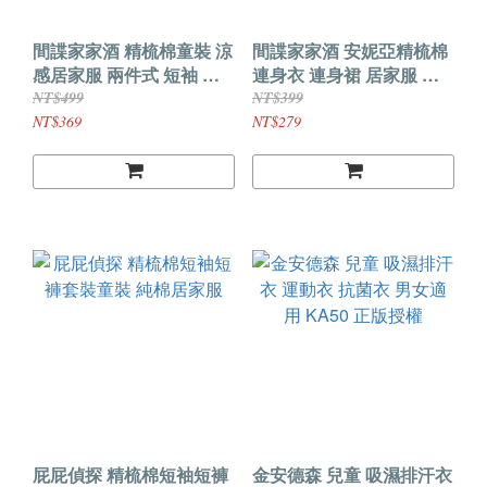
間諜家家酒 精梳棉童裝 涼
間諜家家酒 安妮亞精梳棉
感居家服 兩件式 短袖 短
連身衣 連身裙 居家服 可
褲 套裝 日本正版授權
當睡衣穿 日本正版授權
NT$499
NT$399
NT$369
NT$279
屁屁偵探 精梳棉短袖短褲
金安德森 兒童 吸濕排汗衣