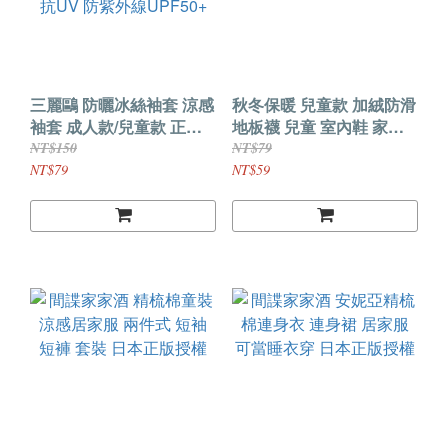
三麗鷗 防曬冰絲袖套 涼感
秋冬保暖 兒童款 加絨防滑
袖套 成人款/兒童款 正版
地板襪 兒童 室內鞋 家居
授權 美樂蒂 酷洛米 大耳
鞋
NT$150
NT$79
狗 冰感面料 舒適透氣 抗
NT$79
NT$59
UV 防紫外線UPF50+