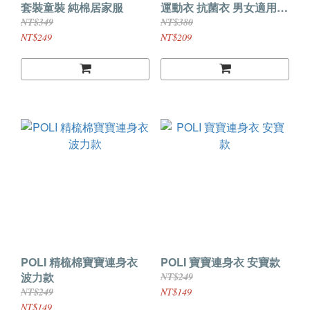
套裝童裝 純棉居家服
運動衣 抗菌衣 男女適用
KA50 正版授權
NT$349
NT$380
NT$249
NT$209
POLI 精梳棉寶寶連身衣
POLI 寶寶連身衣 安寶款
波力款
NT$249
NT$249
NT$149
NT$149