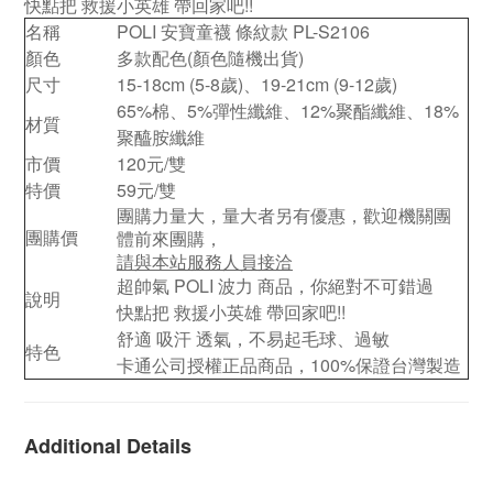
快點把 救援小英雄 帶回家吧!!
名稱
POLI 安寶童襪 條紋款 PL-S2106
顏色
多款配色(顏色隨機出貨)
尺寸
15-18cm (5-8歲)、19-21cm (9-12歲)
65%棉、5%彈性纖維、12%聚酯纖維、18%
材質
聚醯胺纖維
市價
120元/雙
特價
59元/雙
團購力量大，量大者另有優惠，歡迎機關團
團購價
體前來團購，
請與本站服務人員接洽
超帥氣 POLI 波力 商品，你絕對不可錯過
說明
快點把 救援小英雄 帶回家吧!!
舒適 吸汗 透氣，不易起毛球、過敏
特色
卡通公司授權正品商品，100%保證台灣製造
Additional Details