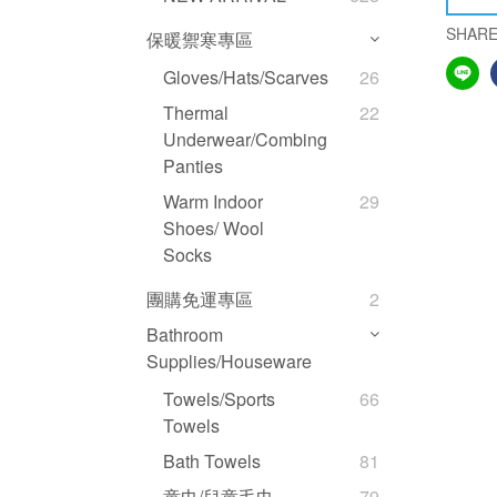
SHAR
保暖禦寒專區
Gloves/hats/scarves
26
Thermal
22
Underwear/Combing
Panties
Warm Indoor
29
Shoes/ Wool
Socks
團購免運專區
2
Bathroom
Supplies/Houseware
Towels/Sports
66
Towels
Bath Towels
81
童巾/兒童毛巾
79