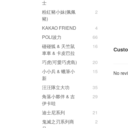
士
粉紅豬小妹(佩佩
2
豬)
KAKAO FRIEND
4
POLI波力
66
碰碰狐 & 天竺鼠
16
Custo
車車 & 卡皮巴拉
巧虎(可愛巧虎島)
20
小小兵 & 蠟筆小
15
No revi
新
汪汪隊立大功
35
角落小夥伴 & 吉
29
伊卡哇
迪士尼系列
21
鬼滅之刃系列商
2