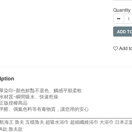
Quantity
ADD T
Add to
iption
華染印~顏色鮮豔不退色、觸感平順柔軟
水材質~瞬間吸水、快速乾燥
正版授權商品
甲醛、偶氮色料等有毒物質，讓您用的安心
航海王 魯夫 五檔魯夫 超吸水浴巾 超細纖維浴巾 大浴巾 日本正
A款.魯夫款