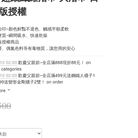
版授權
染印~顏色鮮豔不退色、觸感平順柔軟
材質~瞬間吸水、快速乾燥
版授權商品
醛、偶氮色料等有毒物質，讓您用的安心
10 02:00
歡慶父親節~全店滿888現折88元！ on
 categories
10 02:00
歡慶父親節~全店滿499元送鋼鐵人襪子1
9送變形金剛襪子2雙！ on order
ore
500