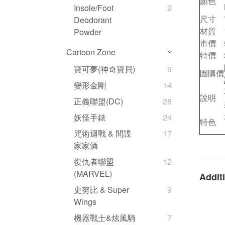
顏色
Insole/Foot
2
尺寸
Deodorant
材質
Powder
市價
Cartoon Zone
特價
寶可夢(神奇寶貝)
9
團購價
變形金剛
14
說明
正義聯盟(DC)
28
妖怪手錶
24
特色
咒術迴戰 & 間諜
17
家家酒
復仇者聯盟
12
(MARVEL)
Additi
史努比 & Super
9
Wings
機器戰士&炫風騎
7