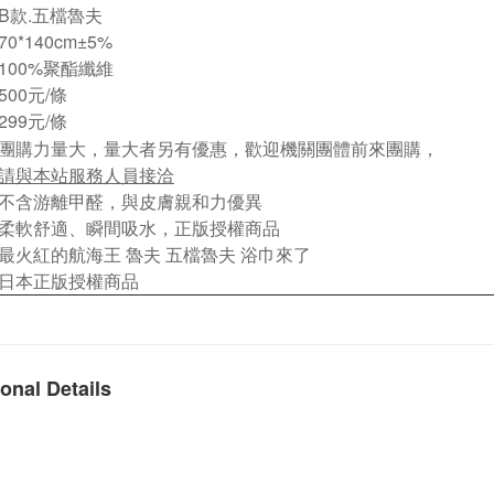
B款.五檔魯夫
70*140cm
±5%
100%聚酯纖維
500元/條
299元/條
團購力量大，量大者另有優惠，歡迎機關團體前來團購，
請與本站服務人員接洽
不含游離甲醛，與皮膚親和力優異
柔軟舒適、瞬間吸水，正版授權商品
最火紅的航海王 魯夫 五檔魯夫 浴巾來了
日本正版授權商品
onal Details