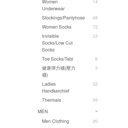
Women
14
Underwear
Stockings/Pantyhose
48
Women Socks
72
Invisible
33
Socks/Low Cut
Socks
Toe Socks/Tabi
6
健康彈力襪(壓力
3
襪)
Ladies
32
Handkerchief
Thermals
39
MEN
Men Clothing
20