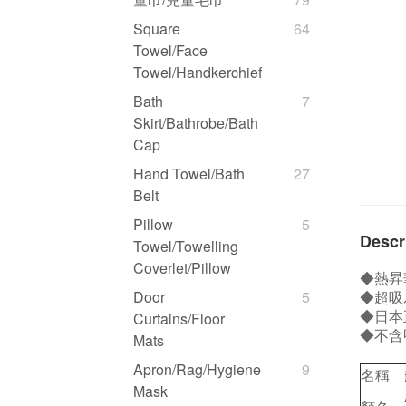
Square
64
Towel/Face
Towel/Handkerchief
Bath
7
Skirt/Bathrobe/Bath
Cap
Hand Towel/Bath
27
Belt
Pillow
5
Descr
Towel/Towelling
Coverlet/Pillow
◆熱昇
◆超吸
Door
5
◆日本
Curtains/Floor
◆不含
Mats
Apron/Rag/Hygiene
9
名稱
Mask