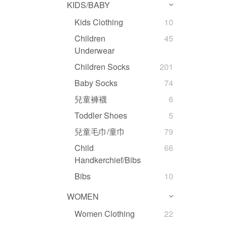
KIDS/BABY
Kids Clothing
10
Children
45
Underwear
Children Socks
201
Baby Socks
74
兒童褲襪
6
Toddler Shoes
5
兒童毛巾/童巾
79
Child
66
Handkerchief/Bibs
Bibs
10
WOMEN
Women Clothing
22