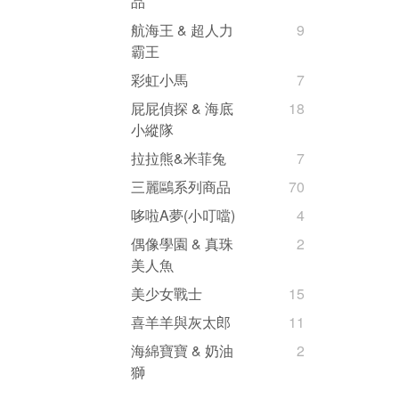
品
航海王 & 超人力
9
霸王
彩虹小馬
7
屁屁偵探 & 海底
18
小縱隊
拉拉熊&米菲兔
7
三麗鷗系列商品
70
哆啦A夢(小叮噹)
4
偶像學園 & 真珠
2
美人魚
美少女戰士
15
喜羊羊與灰太郎
11
海綿寶寶 & 奶油
2
獅