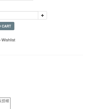
O CART
 Wishlist
版授權