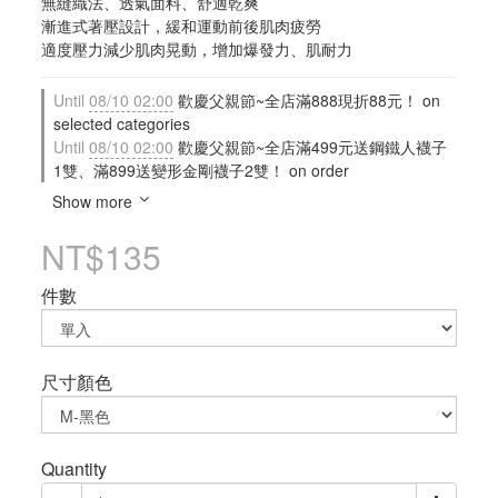
無縫織法、透氣面料、舒適乾爽
漸進式著壓設計，緩和運動前後肌肉疲勞
適度壓力減少肌肉晃動，增加爆發力、肌耐力
Until
08/10 02:00
歡慶父親節~全店滿888現折88元！ on
selected categories
Until
08/10 02:00
歡慶父親節~全店滿499元送鋼鐵人襪子
1雙、滿899送變形金剛襪子2雙！ on order
Show more
NT$135
件數
尺寸顏色
Quantity