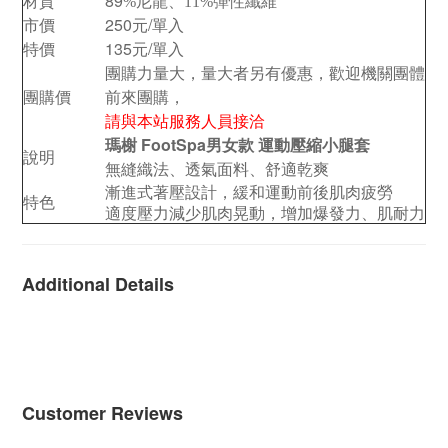
材質
89
尼龍
%
、
11%
彈性纖維
市價
250元/單入
特價
135元/單入
團購力量大，量大者另有優惠，歡迎機關團體
團購價
前來團購，
請與本站服務人員接洽
瑪榭 FootSpa男女款 運動壓縮小腿套
說明
無縫織法、透氣面料、舒適乾爽
漸進式著壓設計，緩和運動前後肌肉疲勞
特色
適度壓力減少肌肉晃動，增加爆發力、肌耐力
Additional Details
Customer Reviews