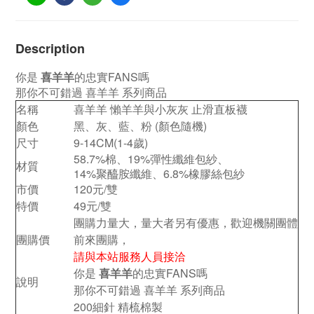
Description
你是
喜羊羊
的忠實FANS嗎
那你不可錯過 喜羊羊 系列商品
名稱
喜羊羊 懶羊羊與小灰灰 止滑直板襪
顏色
黑、灰、藍、粉 (顏色隨機)
尺寸
9-14CM(1-4歲)
58.7%棉、19%彈性纖維包紗、
材質
14%聚醯胺纖維、6.8%橡膠絲包紗
市價
120元/雙
特價
49元/雙
團購力量大，量大者另有優惠，歡迎機關團體
團購價
前來團購，
請與本站服務人員接洽
你是
喜羊羊
的忠實FANS嗎
說明
那你不可錯過 喜羊羊 系列商品
200細針 精梳棉製