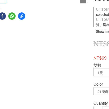
E
Until
08/
selected
Until
08/
雙、滿89
Show m
NT$
NT$69
雙數
Color
Quantity