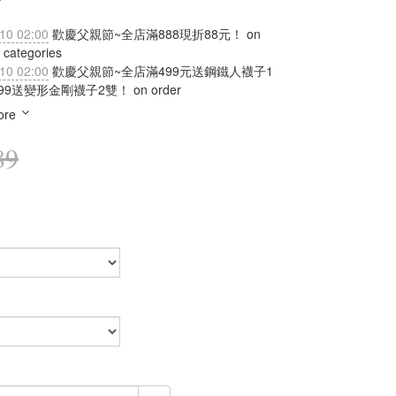
10 02:00
歡慶父親節~全店滿888現折88元！ on
 categories
10 02:00
歡慶父親節~全店滿499元送鋼鐵人襪子1
9送變形金剛襪子2雙！ on order
ore
89