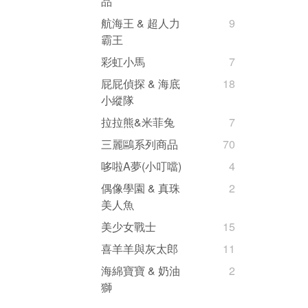
品
航海王 & 超人力
9
霸王
彩虹小馬
7
屁屁偵探 & 海底
18
小縱隊
拉拉熊&米菲兔
7
三麗鷗系列商品
70
哆啦A夢(小叮噹)
4
偶像學園 & 真珠
2
美人魚
美少女戰士
15
喜羊羊與灰太郎
11
海綿寶寶 & 奶油
2
獅