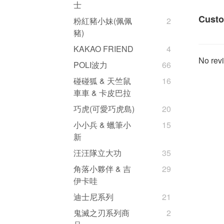
士
Custo
粉紅豬小妹(佩佩
2
豬)
KAKAO FRIEND
4
No revi
POLI波力
66
碰碰狐 & 天竺鼠
16
車車 & 卡皮巴拉
巧虎(可愛巧虎島)
20
小小兵 & 蠟筆小
15
新
汪汪隊立大功
35
角落小夥伴 & 吉
29
伊卡哇
迪士尼系列
21
鬼滅之刃系列商
2