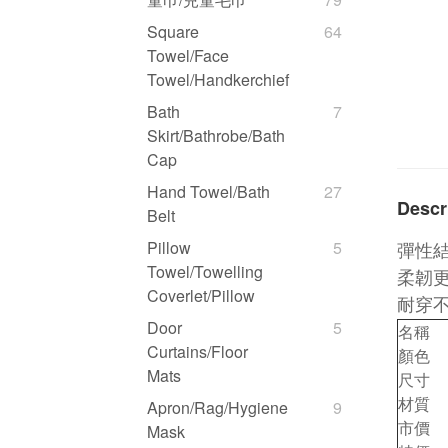
Square
64
Towel/Face
Towel/Handkerchief
Bath
7
Skirt/Bathrobe/Bath
Cap
Hand Towel/Bath
27
Descr
Belt
Pillow
5
彈性
Towel/Towelling
柔韌
Coverlet/Pillow
耐穿
Door
5
名稱
Curtains/Floor
顏色
Mats
尺寸
材質
Apron/Rag/Hygiene
9
市價
Mask