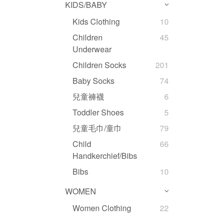
KIDS/BABY
Kids Clothing
10
Children
45
Underwear
Children Socks
201
Baby Socks
74
兒童褲襪
6
Toddler Shoes
5
兒童毛巾/童巾
79
Child
66
Handkerchief/Bibs
Bibs
10
WOMEN
Women Clothing
22