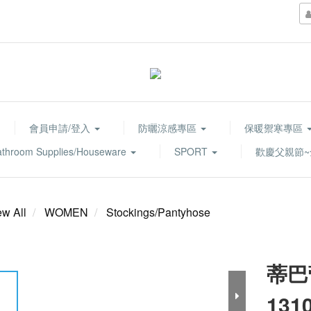
會員申請/登入
防曬涼感專區
保暖禦寒專區
athroom Supplies/Houseware
SPORT
歡慶父親節~
ew All
WOMEN
Stockings/Pantyhose
蒂巴
131