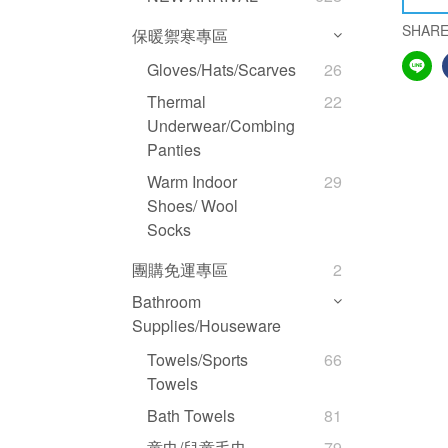
SHAR
保暖禦寒專區
Gloves/hats/scarves
26
Thermal
22
Underwear/Combing
Panties
Warm Indoor
29
Shoes/ Wool
Socks
團購免運專區
2
Bathroom
Supplies/Houseware
Towels/Sports
66
Towels
Bath Towels
81
童巾/兒童毛巾
79