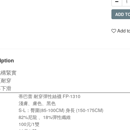
ADD T
Add to
iption
結構緊實
更耐穿
不下滑
蒂巴蕾 耐穿彈性絲襪
FP-1310
淺膚、膚色、黑色
S-L：臀圍(85-100CM) 身長 (150-175CM)
82%尼龍 、18%彈性纖維
100元/1雙