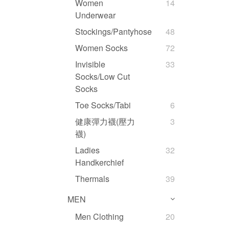
Women
14
Underwear
Stockings/Pantyhose
48
Women Socks
72
Invisible
33
Socks/Low Cut
Socks
Toe Socks/Tabi
6
健康彈力襪(壓力
3
襪)
Ladies
32
Handkerchief
Thermals
39
MEN
Men Clothing
20