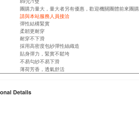
89元/1雙
團購力量大，量大者另有優惠，歡迎機關團體前來團購
請與本站服務人員接洽
彈性結構緊實
柔韌更耐穿
耐穿不下滑
採用高密度包紗彈性絲織造
貼身彈力，緊實不鬆垮
不易勾紗不易下滑
薄荷芳香，透氣舒活
onal Details