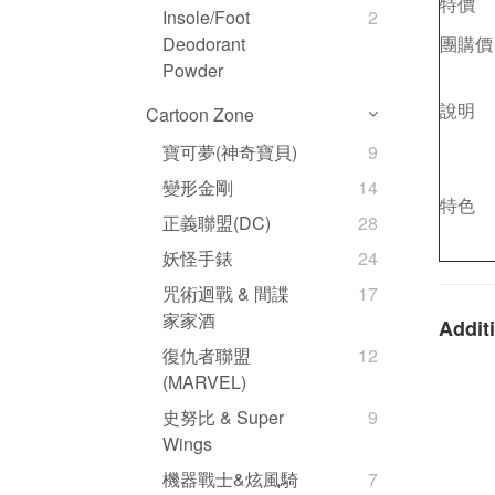
特價
Insole/Foot
2
團購價
Deodorant
Powder
說明
Cartoon Zone
寶可夢(神奇寶貝)
9
變形金剛
14
特色
正義聯盟(DC)
28
妖怪手錶
24
咒術迴戰 & 間諜
17
家家酒
Additi
復仇者聯盟
12
(MARVEL)
史努比 & Super
9
Wings
機器戰士&炫風騎
7