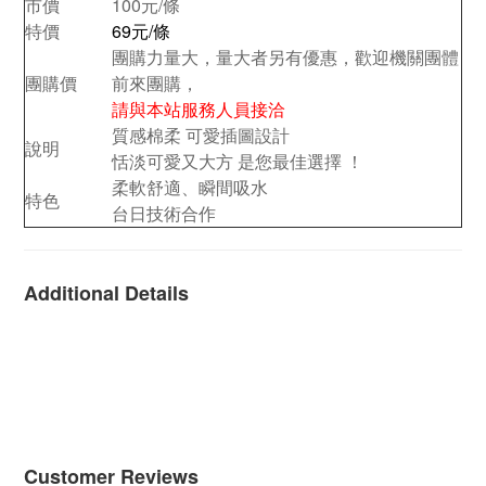
市價
100元/條
特價
69元/條
團購力量大，量大者另有優惠，歡迎機關團體
團購價
前來團購，
請與本站服務人員接洽
質感棉柔 可愛插圖設計
說明
恬淡可愛又大方 是您最佳選擇 ！
柔軟舒適、瞬間吸水
特色
台日技術合作
Additional Details
Customer Reviews