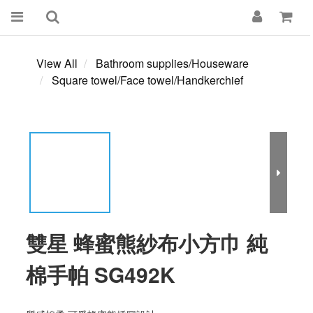
View All
Bathroom supplies/Houseware
Square towel/Face towel/Handkerchief
雙星 蜂蜜熊紗布小方巾 純
棉手帕 SG492K