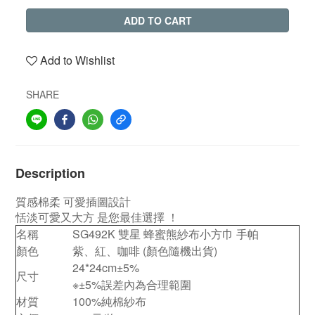
ADD TO CART
Add to Wishlist
SHARE
Description
質感棉柔 可愛插圖設計
恬淡可愛又大方 是您最佳選擇 ！
名稱
SG492K 雙星 蜂蜜熊紗布小方巾 手帕
顏色
紫、紅、咖啡
(顏色隨機出貨)
24*24cm
±5%
尺寸
※±5%誤差內為合理範圍
材質
100%純棉紗布