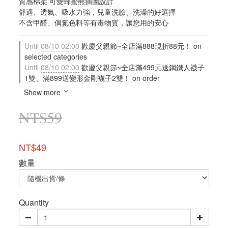
質感棉柔 可愛蜂蜜熊插圖設計
舒適、透氣、吸水力強，兒童洗臉、洗澡的好選擇
不含甲醛、偶氮色料等有毒物質，讓您用的安心
Until
08/10 02:00
歡慶父親節~全店滿888現折88元！ on
selected categories
Until
08/10 02:00
歡慶父親節~全店滿499元送鋼鐵人襪子
1雙、滿899送變形金剛襪子2雙！ on order
Show more
NT$59
NT$49
數量
Quantity