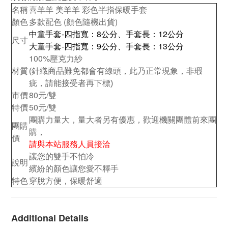
名稱
喜羊羊 美羊羊 彩色半指保暖手套
顏色
多款配色 (顏色隨機出貨)
中童手套-四指寬：8公分、手套長：12公分
尺寸
大童手套-四指寬：9公分、手套長：13公分
100%壓克力紗
材質
(針織商品難免都會有線頭，此乃正常現象，
非瑕
疵，請能接受者再下標)
市價
80元/雙
特價
50元/雙
團購力量大，量大者另有優惠，歡迎機關團體前來團
團購
購，
價
請與本站服務人員接洽
讓您的雙手不怕冷
說明
繽紛的顏色讓您愛不釋手
特色
穿脫方便，保暖舒適
Additional Details