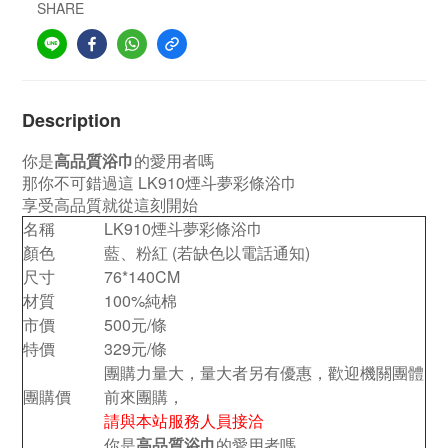
SHARE
Description
你是
高品質浴巾
的愛用者嗎
那你不可錯過這 LK910煙斗夢彩條浴巾
享受高品質就從這刻開始
名稱
LK910煙斗夢彩條浴巾
顏色
藍、粉紅 (若缺色以電話通知)
尺寸
76*140CM
材質
100%純棉
市價
500元/條
特價
329元/條
團購力量大，量大者另有優惠，歡迎機關團體
團購價
前來團購，
請與本站服務人員接洽
你是
高品質浴巾
的愛用者嗎